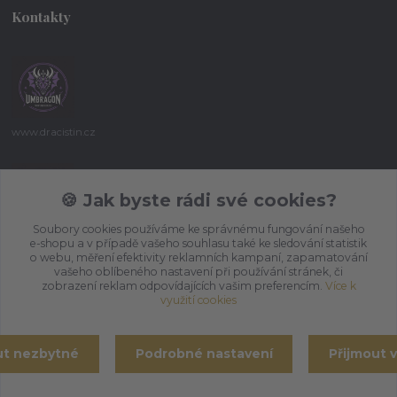
Kontakty
www.dracistin.cz
Michal Šafář
+420 737 613 735
🍪 Jak byste rádi své cookies?
(Po-Pá 9:30-18:00 hod.)
Soubory cookies používáme ke správnému fungování našeho
e-shopu a v případě vašeho souhlasu také ke sledování statistik
umbragon@email.cz
o webu, měření efektivity reklamních kampaní, zapamatování
vašeho oblíbeného nastavení při používání stránek, či
zobrazení reklam odpovídajících vašim preferencím.
Více k
využití cookies
ut nezbytné
Podrobné nastavení
Přijmout 
Vytvořeno na
Eshop-rychle.cz