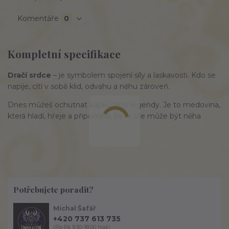
Komentáře
0
Kompletní specifikace
Dračí srdce
– je symbolem spojení síly a laskavosti. Kdo se
napije, cítí v sobě klid, odvahu a něhu zároveň.
Dnes můžeš ochutnat kapku této legendy. Je to medovina,
která hladí, hřeje a připomíná, že i v síle může být něha
Potřebujete poradit?
Michal Šafář
+420 737 613 735
(Po-Pá 9:30-18:00 hod.)