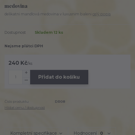
medovina
delikatni mandlová medovina v luxusnim baleni
celý popis
Dostupnost
Skladem 12 ks
Nejsme plátci DPH
240 Kč
/
ks
Přidat do košíku
Číslo produktu:
DR08
Hlídat cenu / dostupnost
Kompletní specifikace
Hodnocení
0