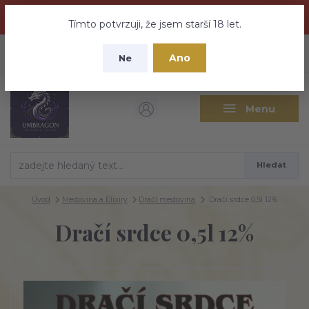
Dračí medovina a Tajemné elixíry se přesunují na tento web -
nebuďte vyděšeni zde najdete vše a ještě mnohem víc
Tímto potvrzuji, že jsem starší 18 let.
+420 737 613 735
0
ks
CZK
Ano
0 Kč
Ne
(Po-Pá 9:30-18:00 hod.)
Menu
Hledat
Úvod
Medovina a Elixíry
Dračí medovina
Dračí srdce 0,5l 12%
Dračí srdce 0,5l 12%