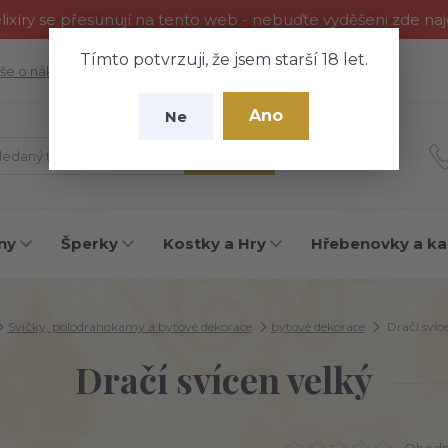
ixíry se přesunují na tento web - nebuďte vyděšeni zde na
Tímto potvrzuji, že jsem starší 18 let.
še o nákupu
Fotogalerie
Kontakty
Blog
Ano
Ne
Hledat
ny
Šperky
Kostky a Hry
Hřebenovky a ka
Svíčky, polodrahokamy a bytové dekorace
bytové dekorace
Dračí svíc
Dračí svícen velký