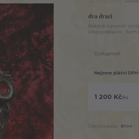
Ohodno
dva draci
Materiál a povrch: Vyro
šiřka podstavce : 15cm 
Dostupnost
Nejsme plátci DPH
1 200 Kč
/
ks
Číslo produktu:
BY04