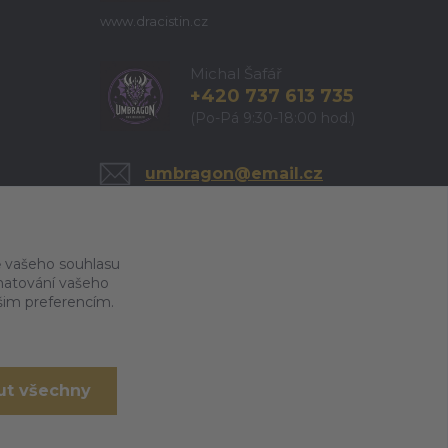
www.dracistin.cz
Michal Šafář
+420 737 613 735
(Po-Pá 9:30-18:00 hod.)
umbragon@email.cz
 vašeho souhlasu
amatování vašeho
ašim preferencím.
ut všechny