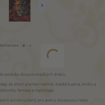
Komentáře
0
do podoby dvou
evropských draků
,
dají, že střeží plamen nahoře. Každá šupina, křídlo a
 milovníky fantasy a mytologie.
antní svícen určený pro
jednu
sloupovou nebo