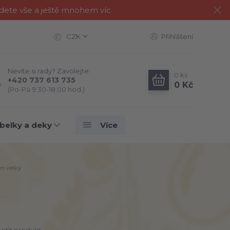
jdete vše a ještě mnohem víc
CZK
Přihlášení
Nevíte si rady? Zavolejte.
0
ks
+420 737 613 735
0 Kč
(Po-Pá 9:30-18:00 hod.)
belky a deky
Více
en velký