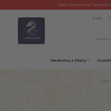
Dračí medovina a Tajemné el
O nás
V
Medovina a Elixíry
Kožeši
Úvod