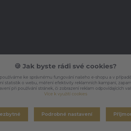
🍪 Jak byste rádi své cookies?
 používáme ke správnému fungování našeho e-shopu a v případě
ní statistik o webu, měření efektivity reklamních kampaní, zap
vení při používání stránek, či zobrazení reklam odpovídajících v
Více k využití cookies
nezbytné
Podrobné nastavení
Přijmo
Vytvořeno na
Eshop-rychle.cz