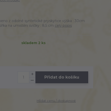
tit produkt
beno z odolné syntetické pryskyřice výška : 30cm
šířka na umistěni svíčky : 8,5 cm
celý popis
skladem 2 ks
Přidat do košíku
Hlídat cenu / dostupnost