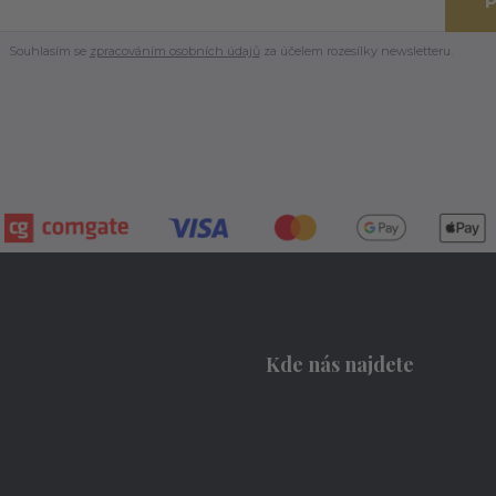
P
Souhlasím se
zpracováním osobních údajů
za účelem rozesílky newsletteru.
Kde nás najdete