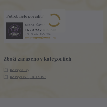
Potřebujete poradit?
Michal Šafář
+420 737 613 735
(Po-Pá 9:30-18:00 hod.)
umbragon@email.cz
Zboží zařazeno v kategoriích
Kostky a Hry
Kostky DnD , DrD a JaD