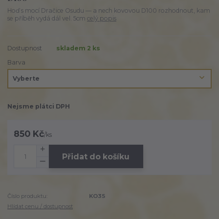
Hoď s mocí Dračice Osudu — a nech kovovou D100 rozhodnout, kam
se příběh vydá dál vel. 5cm
celý popis
Dostupnost
skladem 2 ks
Barva
Nejsme plátci DPH
850 Kč
/
ks
Přidat do košíku
Číslo produktu:
KO35
Hlídat cenu / dostupnost