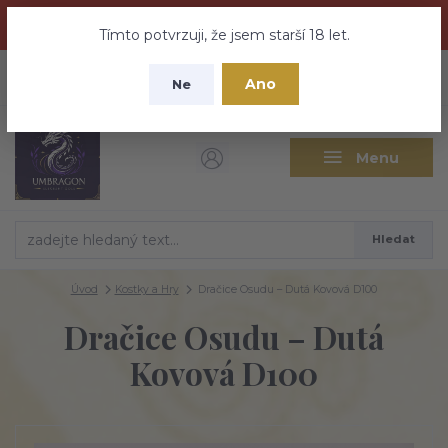
Dračí medovina a Tajemné elixíry se přesunují na tento web -
nebuďte vyděšeni zde najdete vše a ještě mnohem víc
Tímto potvrzuji, že jsem starší 18 let.
+420 737 613 735
0
ks
CZK
Ano
0 Kč
Ne
(Po-Pá 9:30-18:00 hod.)
Menu
Hledat
Úvod
Kostky a Hry
Dračice Osudu – Dutá Kovová D100
Dračice Osudu – Dutá
Kovová D100