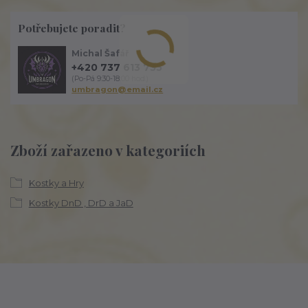
Potřebujete poradit?
Michal Šafář
+420 737 613 735
(Po-Pá 9:30-18:00 hod.)
umbragon@email.cz
Zboží zařazeno v kategoriích
Kostky a Hry
Kostky DnD , DrD a JaD