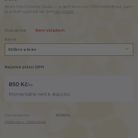
Hoď s mocí Dračice Osudu — a nech kovovou D100 rozhodnout, kam
se příběh vydá dál vel. 5cm
celý popis
Dostupnost
Není skladem
Barva
Nejsme plátci DPH
850 Kč
/
ks
Momentálně není k dispozici
Číslo produktu:
KO3512
Hlídat cenu / dostupnost