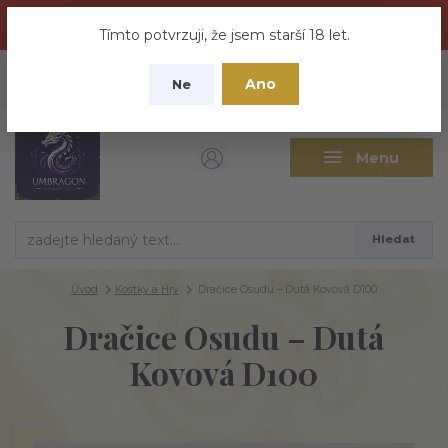
Dračí medovina a Tajemné elixíry se přesunují na tento web -
nebuďte vyděšeni zde najdete vše a ještě mnohem víc
Tímto potvrzuji, že jsem starší 18 let.
+420 737 613 735
0
ks
CZK
Ano
0 Kč
Ne
(Po-Pá 9:30-18:00 hod.)
Menu
Hledat
Úvod
Kostky a Hry
Dračice Osudu – Dutá Kovová D100
Dračice Osudu – Dutá
Kovová D100