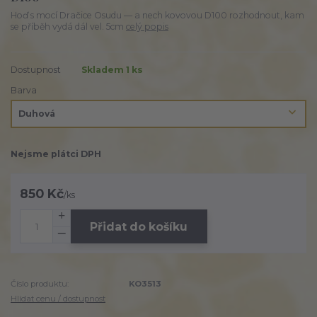
Hoď s mocí Dračice Osudu — a nech kovovou D100 rozhodnout, kam
se příběh vydá dál vel. 5cm
celý popis
Dostupnost
Skladem 1 ks
Barva
Nejsme plátci DPH
850 Kč
/
ks
Přidat do košíku
Číslo produktu:
KO3513
Hlídat cenu / dostupnost