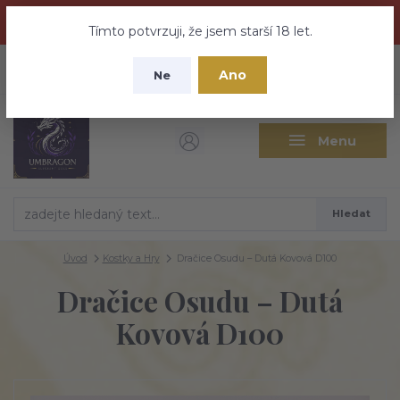
Dračí medovina a Tajemné elixíry se přesunují na tento web -
nebuďte vyděšeni zde najdete vše a ještě mnohem víc
Tímto potvrzuji, že jsem starší 18 let.
+420 737 613 735
0
ks
CZK
Ano
0 Kč
Ne
(Po-Pá 9:30-18:00 hod.)
Menu
Hledat
Úvod
Kostky a Hry
Dračice Osudu – Dutá Kovová D100
Dračice Osudu – Dutá
Kovová D100