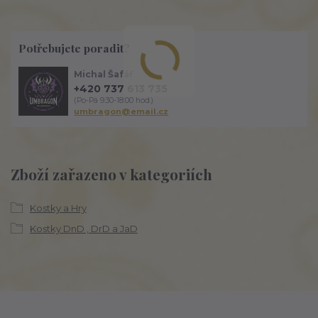
Potřebujete poradit?
Michal Šafář
+420 737 613 735
(Po-Pá 9:30-18:00 hod.)
umbragon@email.cz
Zboží zařazeno v kategoriích
Kostky a Hry
Kostky DnD , DrD a JaD