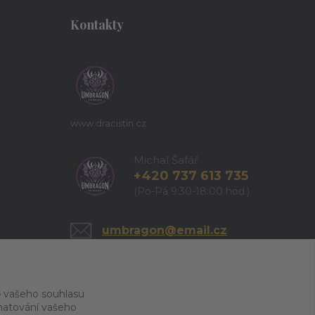
Kontakty
www.dracistin.cz
Michal Šafář
+420 737 613 735
(Po-Pá 9:30-18:00 hod.)
umbragon@email.cz
 vašeho souhlasu
amatování vašeho