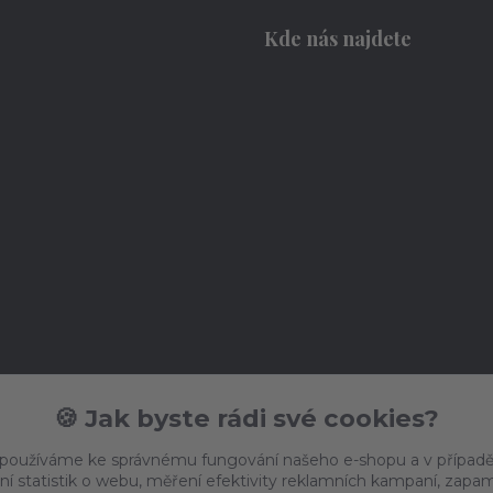
Kde nás najdete
🍪 Jak byste rádi své cookies?
 používáme ke správnému fungování našeho e-shopu a v případě
ní statistik o webu, měření efektivity reklamních kampaní, zap