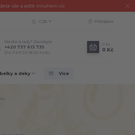
jdete vše a ještě mnohem víc
CZK
Přihlášení
Nevíte si rady? Zavolejte.
0
ks
+420 737 613 735
0 Kč
(Po-Pá 9:30-18:00 hod.)
belky a deky
Více
itu