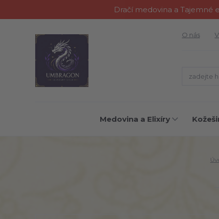
Dračí medovina a Tajemné el
O nás
V
Medovina a Elixíry
Kožeši
Úv