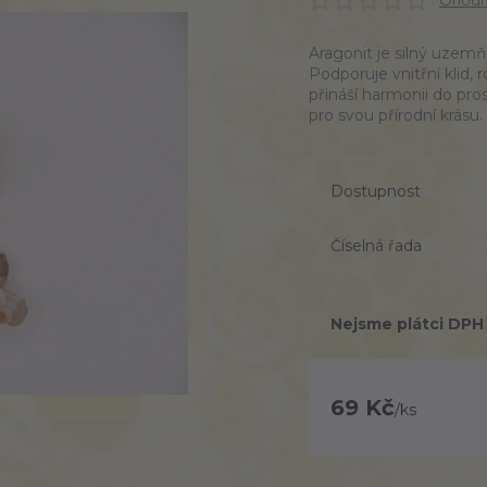
Ohodno
Aragonit je silný uzem
Podporuje vnitřní klid,
přináší harmonii do pros
pro svou přírodní krás
Dostupnost
Číselná řada
Nejsme plátci DPH
69 Kč
/
ks