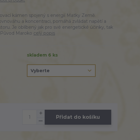
tit produkt
ňovací kámen spojený s energií Matky Země.
 rovnováhu a koncentraci, pomáhá zvládat napětí a
toru. Je oblíbený jak pro své energetické účinky, tak
u. Původ Maroko
celý popis
skladem 6 ks
Přidat do košíku