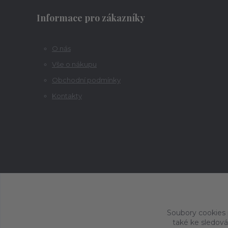
Informace pro zákazníky
O nás
Vše o nákupu
Obchodní podmínky
Kontakty
Soubory cookies
také ke sledová