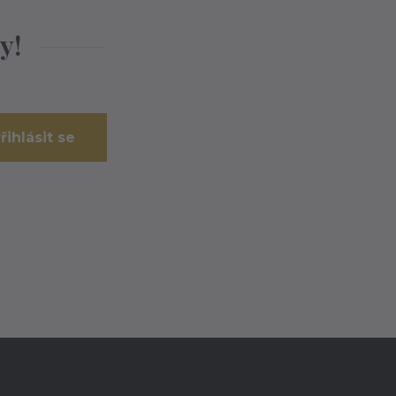
y!
řihlásit se