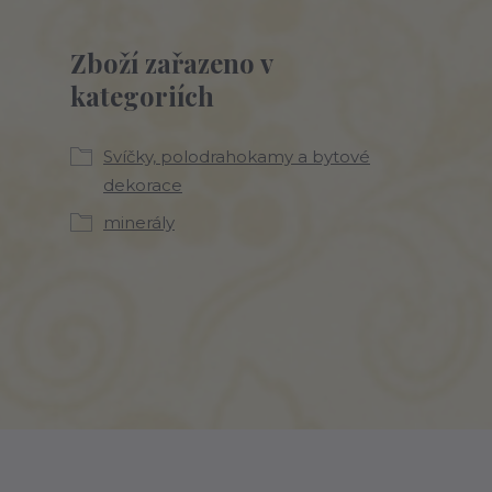
Zboží zařazeno v
kategoriích
Svíčky, polodrahokamy a bytové
dekorace
minerály