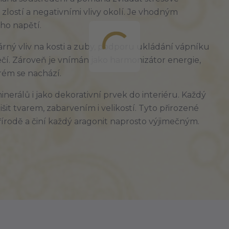
, zlostí a negativními vlivy okolí. Je vhodným
ho napětí.
dárný vliv na kosti a zuby, podporu ukládání vápníku
řečí. Zároveň je vnímán jako harmonizátor energie,
erém se nachází.
nerálů i jako dekorativní prvek do interiéru. Každý
šit tvarem, zabarvením i velikostí. Tyto přirozené
írodě a činí každý aragonit naprosto výjimečným.