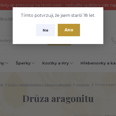
ixíry se přesunují na tento web - nebuďte vyděšeni zde na
Tímto potvrzuji, že jsem starší 18 let.
še o nákupu
Fotogalerie
Kontakty
Blog
Ano
Ne
Hledat
ny
Šperky
Kostky a Hry
Hřebenovky a ka
od
Svíčky, polodrahokamy a bytové dekorace
minerály
Drůza aragon
Drůza aragonitu