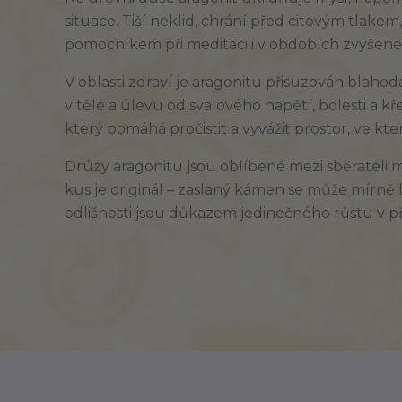
situace. Tiší neklid, chrání před citovým tlakem
pomocníkem při meditaci i v obdobích zvýšené
V oblasti zdraví je aragonitu přisuzován blaho
v těle a úlevu od svalového napětí, bolesti a k
který pomáhá pročistit a vyvážit prostor, ve kt
Drúzy aragonitu jsou oblíbené mezi sběrateli mi
kus je originál – zaslaný kámen se může mírně li
odlišnosti jsou důkazem jedinečného růstu v př