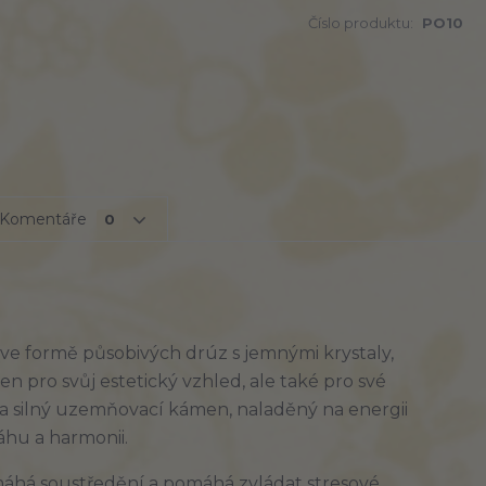
Číslo produktu:
PO10
Komentáře
0
e ve formě působivých drúz s jemnými krystaly,
en pro svůj estetický vzhled, ale také pro své
za silný uzemňovací kámen, naladěný na energii
áhu a harmonii.
máhá soustředění a pomáhá zvládat stresové