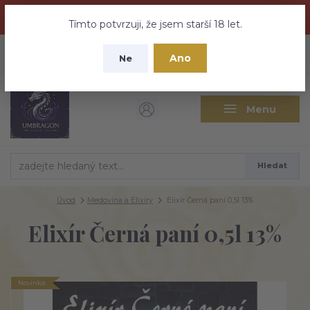
Dračí medovina a Tajemné elixíry se přesunují na tento web -
nebuďte vyděšeni zde najdete vše a ještě mnohem víc
Tímto potvrzuji, že jsem starší 18 let.
+420 737 613 735
0
ks
CZK
Ano
0 Kč
Ne
(Po-Pá 9:30-18:00 hod.)
Menu
Hledat
Úvod
Medovina a Elixíry
Elixír Černá paní 0,5l 13%
Elixír Černá paní 0,5l 13%
Novinka