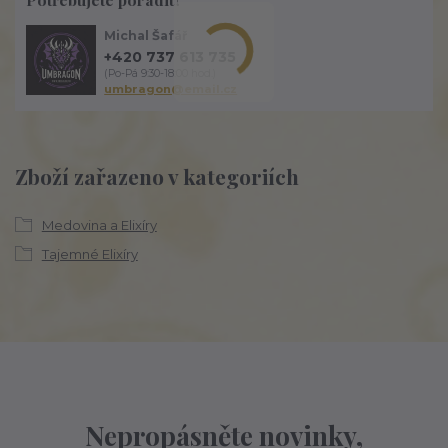
Michal Šafář
+420 737 613 735
(Po-Pá 9:30-18:00 hod.)
umbragon@email.cz
Zboží zařazeno v kategoriích
Medovina a Elixíry
Tajemné Elixíry
Nepropásněte novinky,