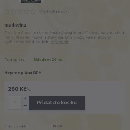
Ohodnotit produkt
medovina
Elixír černé paní je nezaměnitelný svojí temně fialovou barvou, chutí
i vůní. Přidáním lisované šťávy černých rybízů. Velice lahodný
vychlazený s kostkou ledu.
celý popis
Dostupnost
Skladem 24 ks
Nejsme plátci DPH
280 Kč
/
ks
Přidat do košíku
Číslo produktu:
EL09