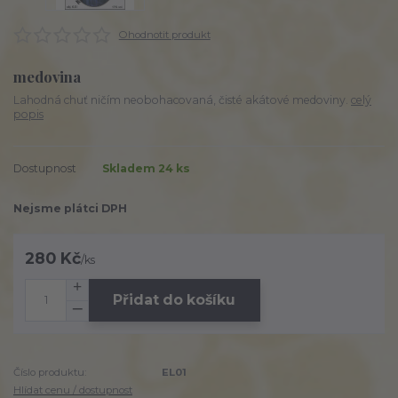
Ohodnotit produkt
medovina
Lahodná chuť ničím neobohacovaná, čisté akátové medoviny.
celý
popis
Dostupnost
Skladem 24 ks
Nejsme plátci DPH
280 Kč
/
ks
Přidat do košíku
Číslo produktu:
EL01
Hlídat cenu / dostupnost