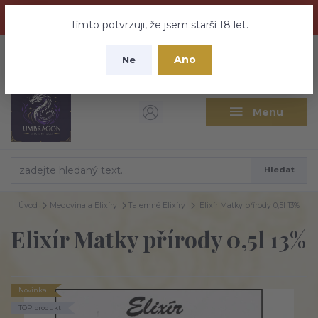
Dračí medovina a Tajemné elixíry se přesunují na tento web -
nebuďte vyděšeni zde najdete vše a ještě mnohem víc
Tímto potvrzuji, že jsem starší 18 let.
+420 737 613 735
0
ks
CZK
Ano
0 Kč
Ne
(Po-Pá 9:30-18:00 hod.)
Menu
Hledat
Úvod
Medovina a Elixíry
Tajemné Elixíry
Elixír Matky přírody 0,5l 13%
Elixír Matky přírody 0,5l 13%
Novinka
TOP produkt