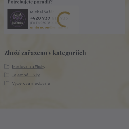
Potřebujete poradit?
Michal Šafář
+420 737 613 735
(Po-Pá 9:30-18:00 hod.)
umbragon@email.cz
Zboží zařazeno v kategoriích
Medovina a Elixíry
Tajemné Elixíry
Výběrová medovina