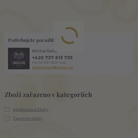
Potřebujete poradit?
Michal Šafář
+420 737 613 735
(Po-Pá 9:30-18:00 hod.)
umbragon@email.cz
Zboží zařazeno v kategoriích
Medovina a Elixíry
Tajemné Elixíry