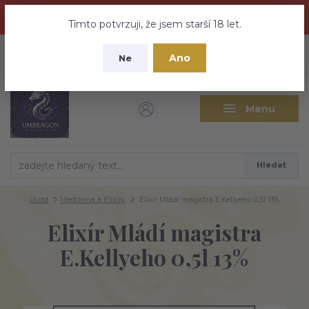
Dračí medovina a Tajemné elixíry se přesunují na tento web -
nebuďte vyděšeni zde najdete vše a ještě mnohem víc
Tímto potvrzuji, že jsem starší 18 let.
+420 737 613 735
0
ks
CZK
Ano
0 Kč
Ne
(Po-Pá 9:30-18:00 hod.)
Menu
Hledat
Úvod
Medovina a Elixíry
Elixír Mládí magistra E.Kellyeho 0,5l 13%
Elixír Mládí magistra
E.Kellyeho 0,5l 13%