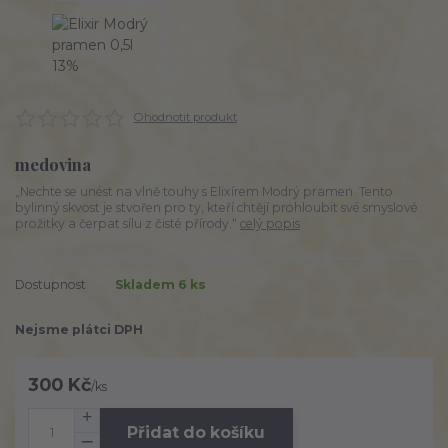
Ohodnotit produkt
medovina
„Nechte se unést na vlně touhy s Elixírem Modrý pramen. Tento
bylinný skvost je stvořen pro ty, kteří chtějí prohloubit své smyslové
prožitky a čerpat sílu z čisté přírody.“
celý popis
Dostupnost
Skladem 6 ks
Nejsme plátci DPH
300 Kč
/
ks
Přidat do košíku