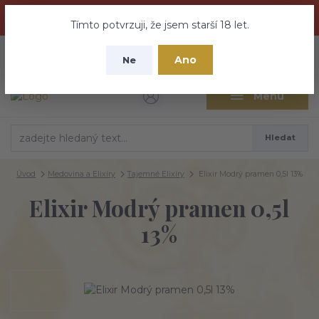
Dračí medovina a Tajemné elixíry se přesunují na tento web -
nebuďte vyděšeni zde najdete vše a ještě mnohem víc
Tímto potvrzuji, že jsem starší 18 let.
+420 737 613 735
0
ks
CZK
Ano
0 Kč
Ne
(Po-Pá 9:30-18:00 hod.)
Menu
Hledat
Úvod
Medovina a Elixíry
Tajemné Elixíry
Elixir Modrý pramen 0,5l 13%
Elixir Modrý pramen 0,5l
13%