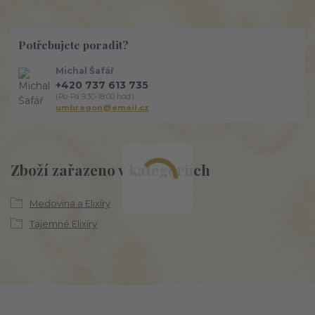
Potřebujete poradit?
Michal Šafář
+420 737 613 735
(Po-Pá 9:30-18:00 hod.)
umbragon@email.cz
Zboží zařazeno v kategoriích
Medovina a Elixíry
Tajemné Elixíry