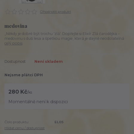
Ohodnotit produkt
medovina
„Někdy je dobré být trochu 'zlá'. Dopřejte si Elixír Zlá čarodějka –
medovinu s duší lesa a špetkou magie, která je stejně neodolatelná
celý popis
Dostupnost
Není skladem
Nejsme plátci DPH
280 Kč
/
ks
Momentálně není k dispozici
Číslo produktu:
EL05
Hlídat cenu / dostupnost