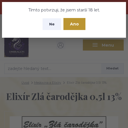
Dračí medovina a Tajemné elixíry se přesunují na tento web -
nebuďte vyděšeni zde najdete vše a ještě mnohem víc
Tímto potvrzuji, že jsem starší 18 let.
+420 737 613 735
0
ks
CZK
Ano
0 Kč
Ne
(Po-Pá 9:30-18:00 hod.)
Menu
Hledat
Úvod
Medovina a Elixíry
Elixír Zlá čarodějka 0,5l 13%
Elixír Zlá čarodějka 0,5l 13%