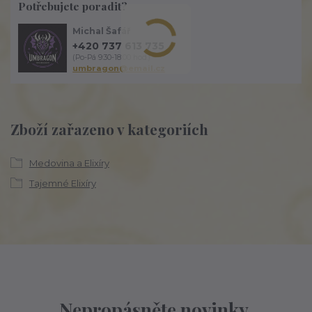
Potřebujete poradit?
Michal Šafář
+420 737 613 735
(Po-Pá 9:30-18:00 hod.)
umbragon@email.cz
Zboží zařazeno v kategoriích
Medovina a Elixíry
Tajemné Elixíry
Nepropásněte novinky,