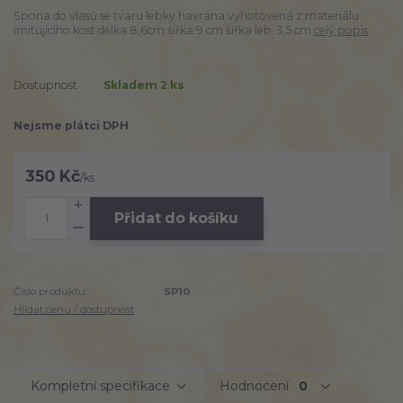
Spona do vlasů se tvaru lebky havrana vyhotovená z materiálu
imitujícího kost délka 8,6cm šířka 9 cm šiřka leb. 3,5 cm
celý popis
Dostupnost
Skladem 2 ks
Nejsme plátci DPH
350 Kč
/
ks
Přidat do košíku
Číslo produktu:
SP10
Hlídat cenu / dostupnost
Kompletní specifikace
Hodnocení
0