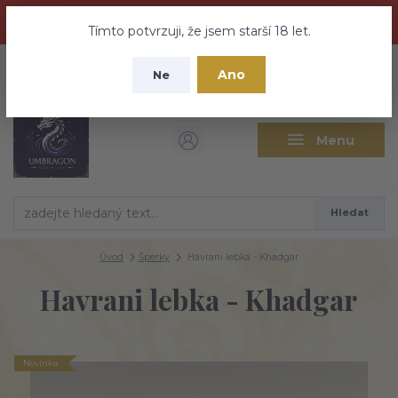
Dračí medovina a Tajemné elixíry se přesunují na tento web -
nebuďte vyděšeni zde najdete vše a ještě mnohem víc
Tímto potvrzuji, že jsem starší 18 let.
+420 737 613 735
0
ks
CZK
Ano
0 Kč
Ne
(Po-Pá 9:30-18:00 hod.)
Menu
Hledat
Úvod
Šperky
Havrani lebka - Khadgar
Havrani lebka - Khadgar
Novinka