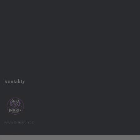
Kontakty
www.dracistin.cz
Michal Šafář