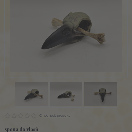
Ohodnotit produkt
spona do vlasů