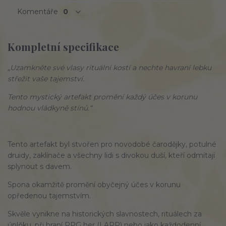
Komentáře
0
Kompletní specifikace
„Uzamkněte své vlasy rituální kostí a nechte havraní lebku
střežit vaše tajemství.
Tento mystický artefakt promění každý účes v korunu
hodnou vládkyně stínů.“
Tento artefakt byl stvořen pro novodobé čarodějky, potulné
druidy, zaklínače a všechny lidi s divokou duší, kteří odmítají
splynout s davem.
Spona okamžitě promění obyčejný účes v korunu
opředenou tajemstvím.
Skvěle vynikne na historických slavnostech, rituálech za
úplňku, při hraní RPG her (LARP) nebo jako každodenní