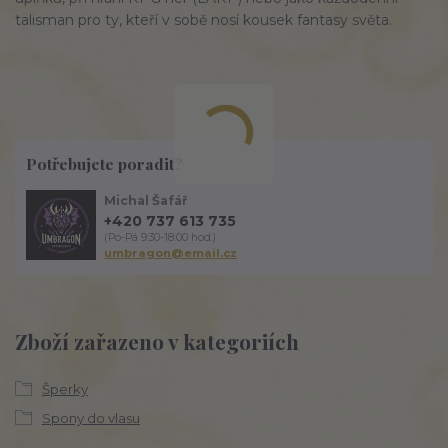
talisman pro ty, kteří v sobě nosí kousek fantasy světa.
Potřebujete poradit?
Michal Šafář
+420 737 613 735
(Po-Pá 9:30-18:00 hod.)
umbragon@email.cz
Zboží zařazeno v kategoriích
Šperky
Spony do vlasu