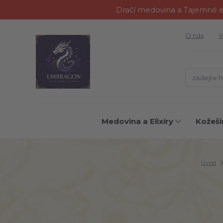
Dračí medovina a Tajemné el
O nás
V
Medovina a Elixíry
Kožeši
Úvod