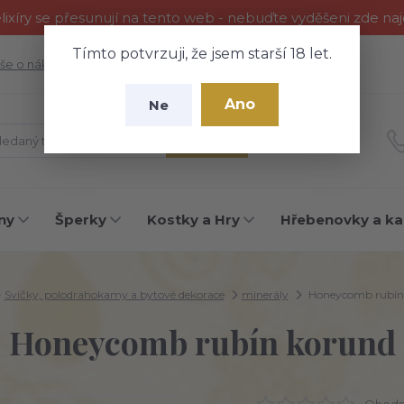
ixíry se přesunují na tento web - nebuďte vyděšeni zde na
Tímto potvrzuji, že jsem starší 18 let.
še o nákupu
Fotogalerie
Kontakty
Blog
Ano
Ne
Hledat
ny
Šperky
Kostky a Hry
Hřebenovky a ka
Svíčky, polodrahokamy a bytové dekorace
minerály
Honeycomb rubín
Honeycomb rubín korund