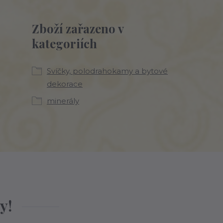
Zboží zařazeno v
kategoriích
Svíčky, polodrahokamy a bytové
dekorace
minerály
y!