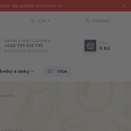
jdete vše a ještě mnohem víc
CZK
Přihlášení
Nevíte si rady? Zavolejte.
0
ks
+420 737 613 735
0 Kč
(Po-Pá 9:30-18:00 hod.)
belky a deky
Více
 korund