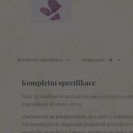
Kompletní specifikace
Hodnocení
0
Kompletní specifikace
Jsou to nádherné surové kousky rubínu s vošti
mají pěkné drobné vzory.
Všeobecně se předpokládá, že rubín s voštino
má metafyzické vlastnosti podobné přírodnímu 
spojován se srdeční čakrou, podporuje lásku, 