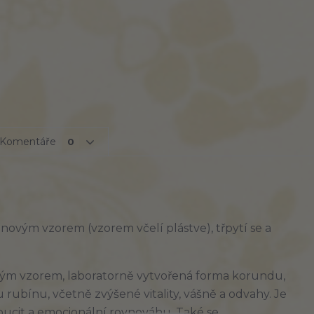
Komentáře
0
novým vzorem (vzorem včelí plástve), třpytí se a
vým vzorem, laboratorně vytvořená forma korundu,
rubínu, včetně zvýšené vitality, vášně a odvahy. Je
soucit a emocionální rovnováhu. Také se