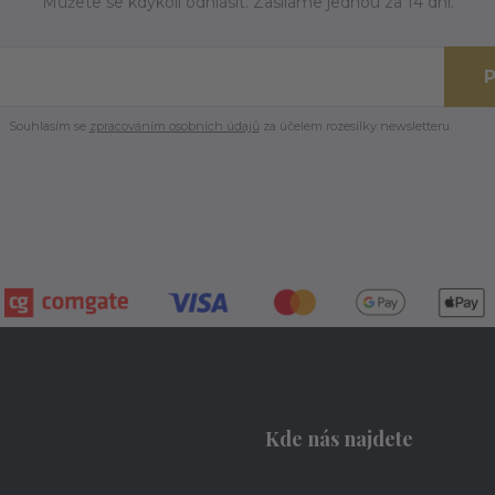
Můžete se kdykoli odhlásit. Zasíláme jednou za 14 dní.
P
Souhlasím se
zpracováním osobních údajů
za účelem rozesílky newsletteru.
Kde nás najdete