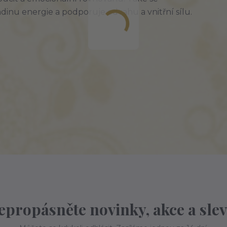
ladinu energie a podporuje odvahu a vnitřní sílu.
epropásněte novinky, akce a slev