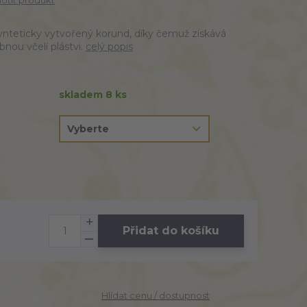
tit produkt
nteticky vytvořený korund, díky čemuž získává
bnou včelí plástvi.
celý popis
skladem 8 ks
Přidat do košíku
Hlídat cenu / dostupnost