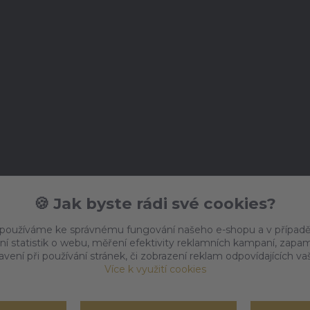
🍪 Jak byste rádi své cookies?
 používáme ke správnému fungování našeho e-shopu a v případě
ní statistik o webu, měření efektivity reklamních kampaní, zap
vení při používání stránek, či zobrazení reklam odpovídajících v
Více k využití cookies