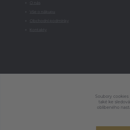
O nás
Vše o nákupu
Obchodní podmínky
Kontakty
Soubory cookies
také ke sledová
oblíbeného nasta