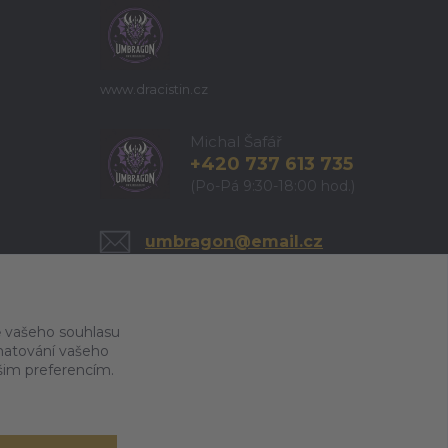
www.dracistin.cz
Michal Šafář
+420 737 613 735
(Po-Pá 9:30-18:00 hod.)
umbragon@email.cz
 vašeho souhlasu
amatování vašeho
ašim preferencím.