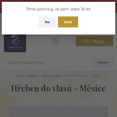
Dračí medovina a Tajemné elixíry se přesunují na tento web -
nebuďte vyděšeni zde najdete vše a ještě mnohem víc
Tímto potvrzuji, že jsem starší 18 let.
+420 737 613 735
0
ks
CZK
Ano
0 Kč
Ne
(Po-Pá 9:30-18:00 hod.)
Menu
Hledat
Úvod
Šperky
Spony do vlasu
Hřeben do vlasů - Měsíce
Hřeben do vlasů - Měsíce