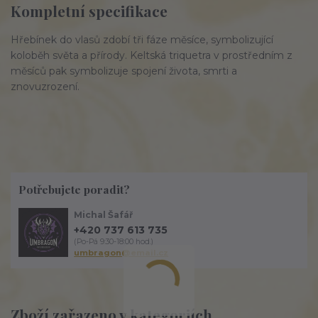
Kompletní specifikace
Hřebínek do vlasů zdobí tři fáze měsíce, symbolizující
koloběh světa a přírody. Keltská triquetra v prostředním z
měsíců pak symbolizuje spojení života, smrti a
znovuzrození.
Potřebujete poradit?
Michal Šafář
+420 737 613 735
(Po-Pá 9:30-18:00 hod.)
umbragon@email.cz
Zboží zařazeno v kategoriích