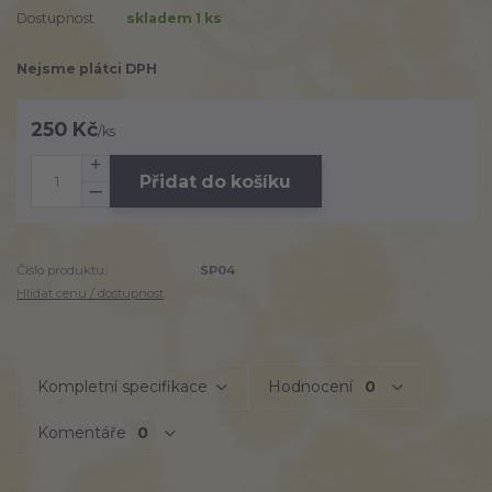
Dostupnost
skladem 1 ks
Nejsme plátci DPH
250 Kč
/
ks
Přidat do košíku
Číslo produktu:
SP04
Hlídat cenu / dostupnost
Kompletní specifikace
Hodnocení
0
Komentáře
0