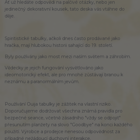
Ať už hledáte odpovědi na palčivé otázky, nebo jen
jedinečný dekorativní kousek, tato deska vás vtáhne do
děje.
Spiritistické tabulky, ačkoli dnes často prodávané jako
hračka, mají hlubokou historii sahající do 19. století.
Byly používány jako most mezi naším světem a záhrobím.
Vědecky je jejich fungování vysvětlováno jako
ideomotorický efekt
, ale pro mnohé zůstávají branou k
neznámu a
paranormálním jevům
.
Používání Ouija tabulky je
zážitek na vlastní riziko
.
Doporučujeme dodržovat všechna známá pravidla pro
bezpečné seance, včetně zásadního "vždy se odpojit"
přesunutím planžety na slovo "Goodbye" na konci každého
použití. Výrobce a prodejce nenesou odpovědnost za
případné nežádoucí duchovní interakce.