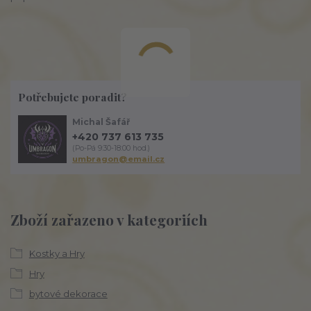
Potřebujete poradit?
Michal Šafář
+420 737 613 735
(Po-Pá 9:30-18:00 hod.)
umbragon@email.cz
Zboží zařazeno v kategoriích
Kostky a Hry
Hry
bytové dekorace