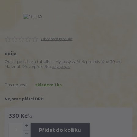
Ohodnotit produkt
ouija
Ouija spiritistická tabulka – Mystický zážitek pro odvážné 30 cm
Materiál: Dřevo/překližka
celý popis
Dostupnost
skladem 1 ks
Nejsme plátci DPH
330 Kč
/
ks
Přidat do košíku