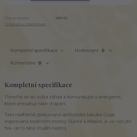
Číslo produktu:
HRY01
Hlídat cenu / dostupnost
Kompletní specifikace
Hodnocení
0
Komentáře
0
Kompletní specifikace
Ponořte se do
světa záhad
a komunikujte s energiemi,
které přesahují naše chápání.
Tato
nádherně zpracovaná
spiritistická tabulka Ouija,
inspirovaná tradičními motivy Slunce a Měsíce, je víc než jen
hra – je to
silný rituální nástroj
.