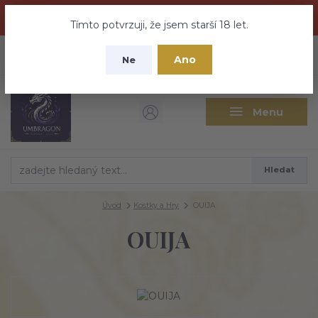
Dračí medovina a Tajemné elixíry se přesunují na tento web -
nebuďte vyděšeni zde najdete vše a ještě mnohem víc
Tímto potvrzuji, že jsem starší 18 let.
+420 737 613 735
0
ks
CZK
Ano
0 Kč
Ne
(Po-Pá 9:30-18:00 hod.)
Menu
Hledat
Úvod
Kostky a Hry
OUIJA
OUIJA