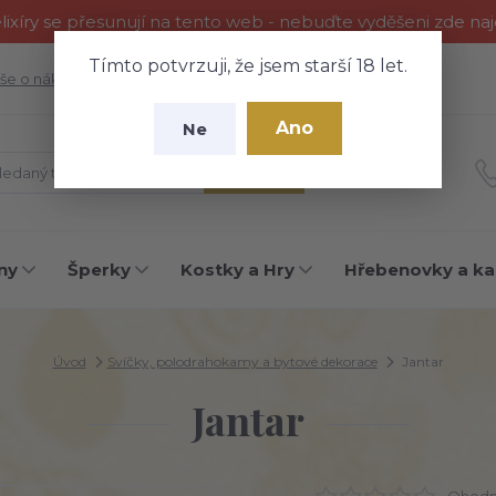
ixíry se přesunují na tento web - nebuďte vyděšeni zde na
Tímto potvrzuji, že jsem starší 18 let.
še o nákupu
Fotogalerie
Kontakty
Blog
Ano
Ne
Hledat
ny
Šperky
Kostky a Hry
Hřebenovky a ka
Úvod
Svíčky, polodrahokamy a bytové dekorace
Jantar
Jantar