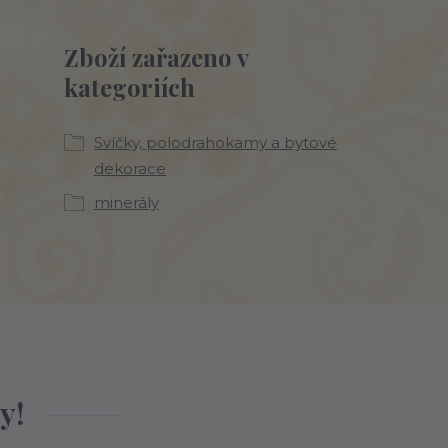
Zboží zařazeno v
kategoriích
Svíčky, polodrahokamy a bytové
dekorace
minerály
y!