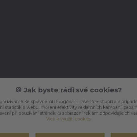
🍪 Jak byste rádi své cookies?
 používáme ke správnému fungování našeho e-shopu a v případě
ní statistik o webu, měření efektivity reklamních kampaní, zap
vení při používání stránek, či zobrazení reklam odpovídajících v
Více k využití cookies