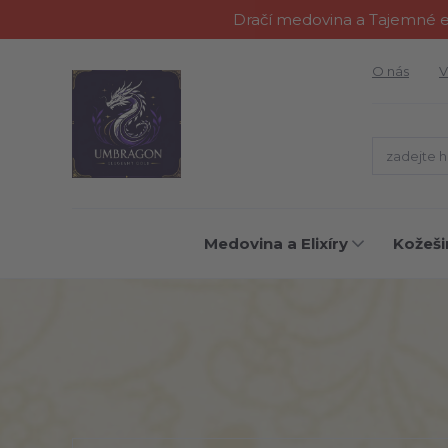
Dračí medovina a Tajemné el
O nás
V
Medovina a Elixíry
Kožeši