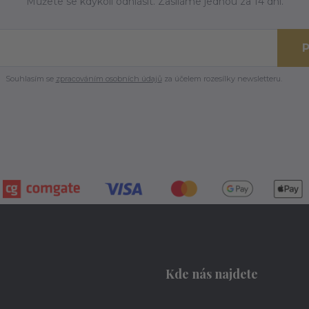
Můžete se kdykoli odhlásit. Zasíláme jednou za 14 dní.
P
Souhlasím se
zpracováním osobních údajů
za účelem rozesílky newsletteru.
Kde nás najdete