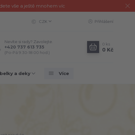
jdete vše a ještě mnohem víc
CZK
Přihlášení
Nevíte si rady? Zavolejte.
0
ks
+420 737 613 735
0 Kč
(Po-Pá 9:30-18:00 hod.)
belky a deky
Více