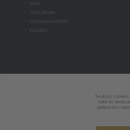
O nás
Vše o nákupu
Obchodní podmínky
Kontakty
Soubory cookies
také ke sledová
oblíbeného nasta