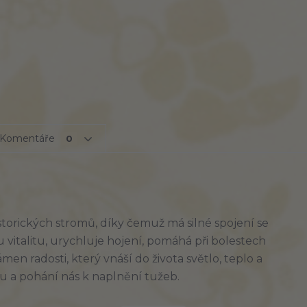
Komentáře
0
torických stromů, díky čemuž má silné spojení se
 vitalitu, urychluje hojení, pomáhá při bolestech
men radosti, který vnáší do života světlo, teplo a
itu a pohání nás k naplnění tužeb.