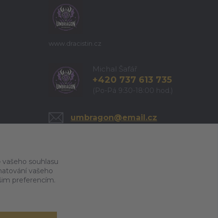
www.dracistin.cz
Michal Šafář
+420 737 613 735
(Po-Pá 9:30-18:00 hod.)
umbragon@email.cz
 vašeho souhlasu
amatování vašeho
ašim preferencím.