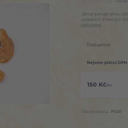
Ohodno
Jantar panuje silnou oč
uzdravení. Právě pro tyt
celý popis
Dostupnost
Nejsme plátci DPH
150 Kč
/
ks
Číslo produktu:
PO21