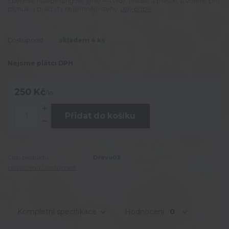
Ebenové nålebindingové jehly — tvrdé, hladké a přesné, stvořené pro
plynulou práci i ty nejjemnější stehy.
celý popis
Dostupnost
skladem 4 ks
Nejsme plátci DPH
250 Kč
/
ks
Přidat do košíku
Číslo produktu:
Dřevo03
Hlídat cenu / dostupnost
Kompletní specifikace
Hodnocení
0