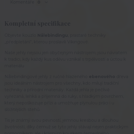
Komentáře
0
Kompletní specifikace
Objevte kouzlo
Nålebindingu
, prastaré techniky
„předpletání“, kterou proslavili Vikingové.
Naše jehly nejsou jen obyčejným nástrojem; jsou návratem
k tradici, kdy každý kus oděvu vznikal s trpělivostí a úctou k
materiálu
Nålebindingové jehly z ručně hlazeného 
ebenového
 dřeva 
jsou ideálním nástrojem pro všechny, kdo milují tradiční 
techniky a přírodní materiály. Každá jehla je pečlivě 
vyřezaná, lehká a příjemná do ruky, s hladkým povrchem, 
který nepoškozuje přízi a umožňuje plynulou práci i u 
složitějších stehů.
Tis je známý svou pevností, jemnou kresbou a dlouhou 
životností, díky čemuž se tyto jehly stávají nejen praktickým 
pomocníkem, ale i krásným kouskem řemeslného 