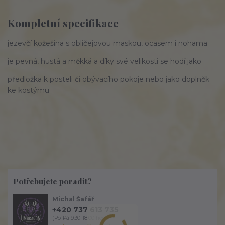
Kompletní specifikace
jezevčí kožešina s obličejovou maskou, ocasem i nohama
je pevná, hustá a měkká a díky své velikosti se hodí jako
předložka k posteli či obývacího pokoje nebo jako doplněk
ke kostýmu
Potřebujete poradit?
Michal Šafář
+420 737 613 735
(Po-Pá 9:30-18:00 hod.)