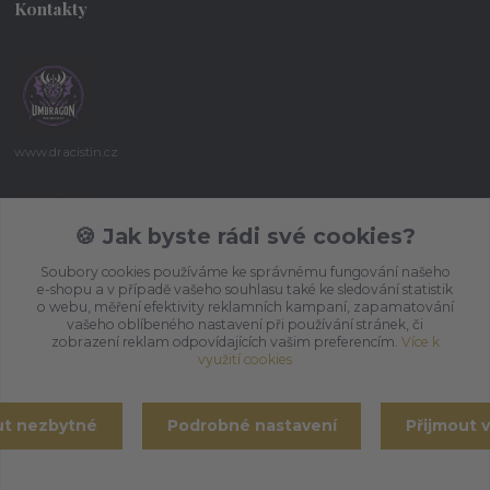
Kontakty
www.dracistin.cz
Michal Šafář
+420 737 613 735
🍪 Jak byste rádi své cookies?
(Po-Pá 9:30-18:00 hod.)
Soubory cookies používáme ke správnému fungování našeho
e-shopu a v případě vašeho souhlasu také ke sledování statistik
umbragon@email.cz
o webu, měření efektivity reklamních kampaní, zapamatování
vašeho oblíbeného nastavení při používání stránek, či
zobrazení reklam odpovídajících vašim preferencím.
Více k
využití cookies
ut nezbytné
Podrobné nastavení
Přijmout 
Vytvořeno na
Eshop-rychle.cz