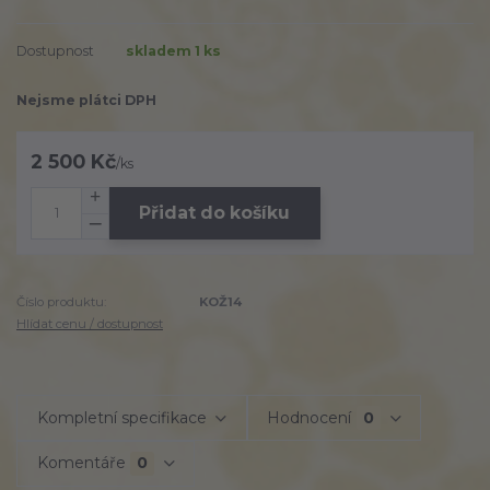
Dostupnost
skladem 1 ks
Nejsme plátci DPH
2 500 Kč
/
ks
Přidat do košíku
Číslo produktu:
KOŽ14
Hlídat cenu / dostupnost
Kompletní specifikace
Hodnocení
0
Komentáře
0