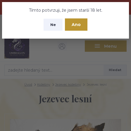
Dračí medovina a Tajemné elixíry se přesunují na tento web -
nebuďte vyděšeni zde najdete vše a ještě mnohem víc
Tímto potvrzuji, že jsem starší 18 let.
+420 737 613 735
0
ks
CZK
Ano
0 Kč
Ne
(Po-Pá 9:30-18:00 hod.)
Menu
Hledat
Úvod
Kožešiny
Jezevec kožešiny
Jezevec lesní
Jezevec lesní