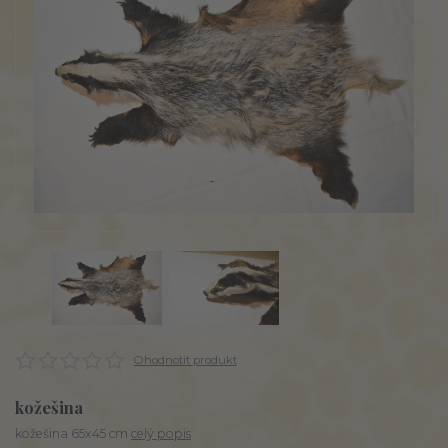
Ohodnotit produkt
kožešina
kožešina 65x45 cm
celý popis