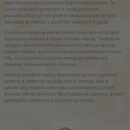
často hroznovitým povrchem připomínajícím fosílie. Je
tvořen převážně goethitem a vznikl procesem
pseudomorfózy, při níž goethit nahradil původní limonit.
Nejčastěji se nachází v pouštních oblastech Egypta.
V duchovní oblasti je kámen proroctví považován za silný
nástroj pro meditaci a rozvoj vnitřního vhledu. Tradičně se
spojuje s aktivací třetího oka a korunní čakry, podporuje
jasnost myšlení, duchovní probuzení a prohloubení intuice.
Díky své vzácnosti a výrazné energii je vyhledávaný
sběrateli i lidmi pracujícími s krystaly.
Ačkoli je poměrně odolný, doporučuje se s ním zacházet
opatrně. K čištění se využívají šetrné metody, jako je
vykuřování, měsíční světlo nebo očištění pomocí jiných
krystalů. Kámen proroctví tak představuje zajímavé spojení
geologické zvláštnosti a duchovní symboliky.