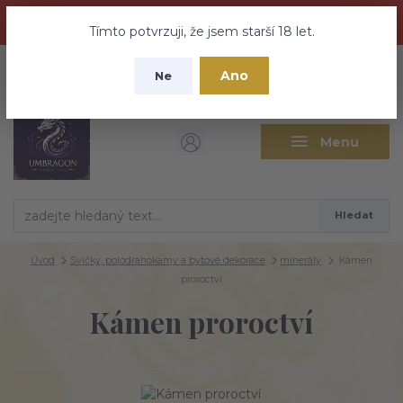
Dračí medovina a Tajemné elixíry se přesunují na tento web -
nebuďte vyděšeni zde najdete vše a ještě mnohem víc
Tímto potvrzuji, že jsem starší 18 let.
+420 737 613 735
0
ks
CZK
Ano
0 Kč
Ne
(Po-Pá 9:30-18:00 hod.)
Menu
Hledat
Úvod
Svíčky, polodrahokamy a bytové dekorace
minerály
Kámen
proroctví
Kámen proroctví