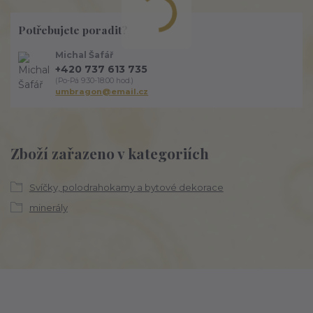
Potřebujete poradit?
Michal Šafář
+420 737 613 735
(Po-Pá 9:30-18:00 hod.)
umbragon@email.cz
Zboží zařazeno v kategoriích
Svíčky, polodrahokamy a bytové dekorace
minerály