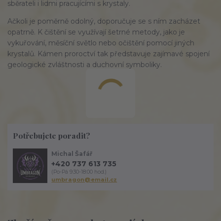
sběrateli i lidmi pracujícími s krystaly.
Ačkoli je poměrně odolný, doporučuje se s ním zacházet
opatrně. K čištění se využívají šetrné metody, jako je
vykuřování, měsíční světlo nebo očištění pomocí jiných
krystalů. Kámen proroctví tak představuje zajímavé spojení
geologické zvláštnosti a duchovní symboliky.
Potřebujete poradit?
Michal Šafář
+420 737 613 735
(Po-Pá 9:30-18:00 hod.)
umbragon@email.cz