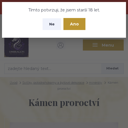
Dračí medovina a Tajemné elixíry se přesunují na tento web -
nebuďte vyděšeni zde najdete vše a ještě mnohem víc
Tímto potvrzuji, že jsem starší 18 let.
+420 737 613 735
0
ks
CZK
Ano
0 Kč
Ne
(Po-Pá 9:30-18:00 hod.)
Menu
Hledat
Úvod
Svíčky, polodrahokamy a bytové dekorace
minerály
Kámen
proroctví
Kámen proroctví