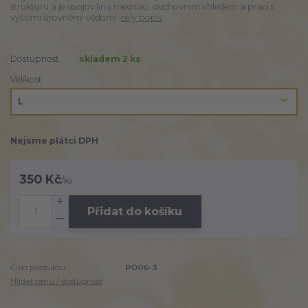
strukturu a je spojován s meditací, duchovním vhledem a prací s
vyššími úrovněmi vědomí.
celý popis
Dostupnost
skladem 2 ks
Velikost
Nejsme plátci DPH
350 Kč
/
ks
Přidat do košíku
Číslo produktu:
PO06-3
Hlídat cenu / dostupnost