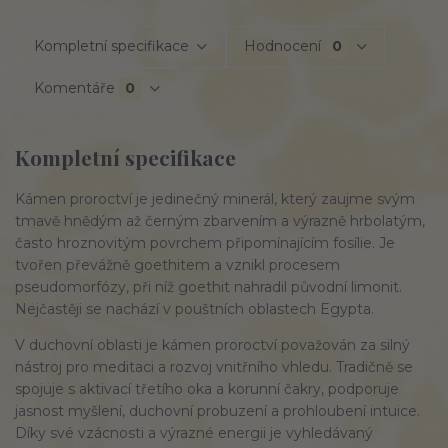
Kompletní specifikace
Hodnocení
0
Komentáře
0
Kompletní specifikace
Kámen proroctví je jedinečný minerál, který zaujme svým
tmavě hnědým až černým zbarvením a výrazně hrbolatým,
často hroznovitým povrchem připomínajícím fosílie. Je
tvořen převážně goethitem a vznikl procesem
pseudomorfózy, při níž goethit nahradil původní limonit.
Nejčastěji se nachází v pouštních oblastech Egypta.
V duchovní oblasti je kámen proroctví považován za silný
nástroj pro meditaci a rozvoj vnitřního vhledu. Tradičně se
spojuje s aktivací třetího oka a korunní čakry, podporuje
jasnost myšlení, duchovní probuzení a prohloubení intuice.
Díky své vzácnosti a výrazné energii je vyhledávaný