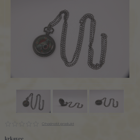
Ohodnotit produkt
krkavec