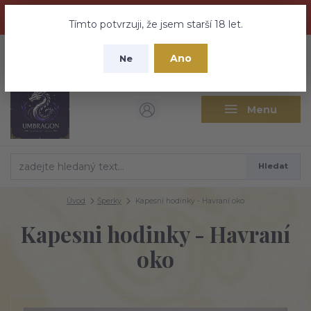
Dračí medovina a Tajemné elixíry se přesunují na tento web -
nebuďte vyděšeni zde najdete vše a ještě mnohem víc
Tímto potvrzuji, že jsem starší 18 let.
+420 737 613 735
0
ks
CZK
Ano
0 Kč
Ne
(Po-Pá 9:30-18:00 hod.)
Menu
Hledat
Úvod
Šperky
Kapesni hodinky - Havraní oko
Kapesni hodinky - Havraní
oko