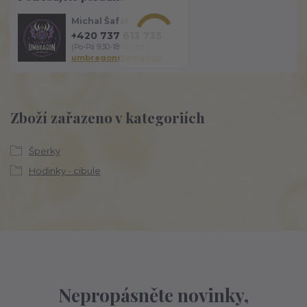
Michal Šafář
+420 737 613 735
(Po-Pá 9:30-18:00 hod.)
umbragon@email.cz
Zboží zařazeno v kategoriích
Šperky
Hodinky - cibule
Nepropásněte novinky,