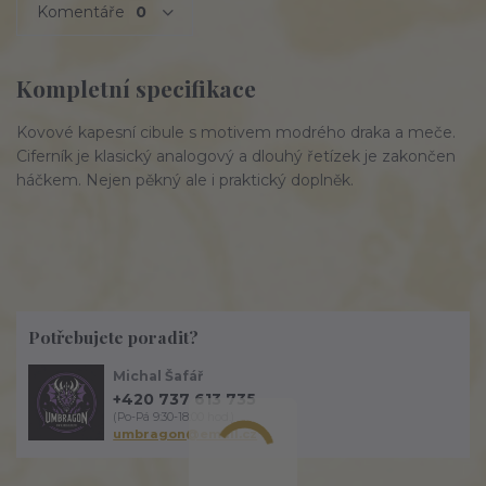
Komentáře
0
Kompletní specifikace
Kovové kapesní cibule s motivem modrého draka a meče.
Ciferník je klasický analogový a dlouhý řetízek je zakončen
háčkem. Nejen pěkný ale i praktický doplněk.
Potřebujete poradit?
Michal Šafář
+420 737 613 735
(Po-Pá 9:30-18:00 hod.)
umbragon@email.cz