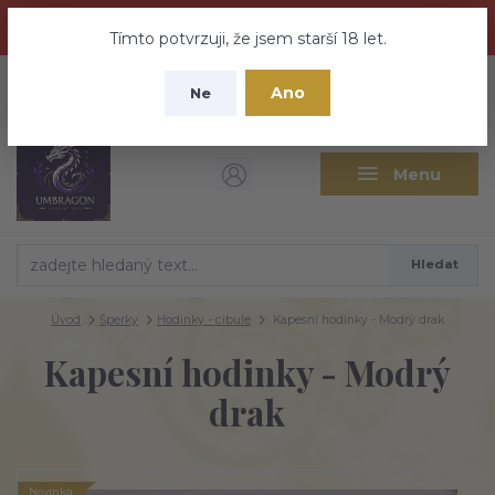
Dračí medovina a Tajemné elixíry se přesunují na tento web -
nebuďte vyděšeni zde najdete vše a ještě mnohem víc
Tímto potvrzuji, že jsem starší 18 let.
+420 737 613 735
0
ks
CZK
Ano
0 Kč
Ne
(Po-Pá 9:30-18:00 hod.)
Menu
Hledat
Úvod
Šperky
Hodinky - cibule
Kapesní hodinky - Modrý drak
Kapesní hodinky - Modrý
drak
Novinka