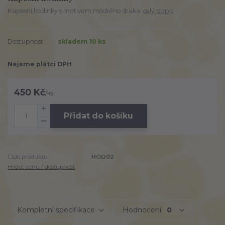
Kapesní hodinky s motivem modrého draka.
celý popis
Dostupnost
skladem 10 ks
Nejsme plátci DPH
450 Kč
/
ks
Přidat do košíku
Číslo produktu:
HOD02
Hlídat cenu / dostupnost
Kompletní specifikace
Hodnocení
0