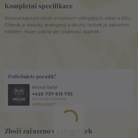
Kompletní specifikace
Kovové kapesní cibule s motivem vikingských seker a štítu.
Ciferník je klasický analogový a dlouhý řetízek je zakončen
háčkem. Nejen pěkný ale i praktický doplněk.
Potřebujete poradit?
Michal Šafář
+420 737 613 735
(Po-Pá 9:30-18:00 hod.)
umbragon@email.cz
Zboží zařazeno v kategoriích