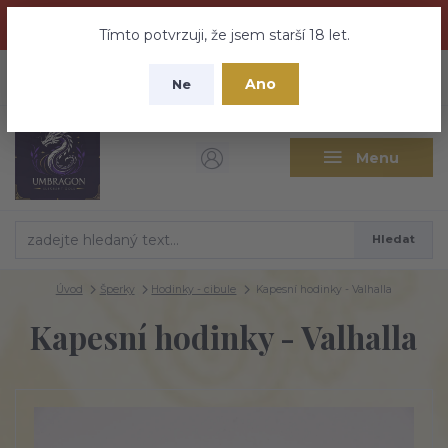
Dračí medovina a Tajemné elixíry se přesunují na tento web -
nebuďte vyděšeni zde najdete vše a ještě mnohem víc
Tímto potvrzuji, že jsem starší 18 let.
+420 737 613 735
0
ks
CZK
Ano
0 Kč
Ne
(Po-Pá 9:30-18:00 hod.)
Menu
Hledat
Úvod
Šperky
Hodinky - cibule
Kapesní hodinky - Valhalla
Kapesní hodinky - Valhalla