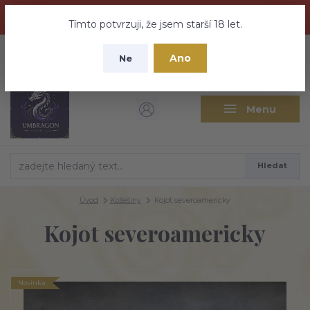
Dračí medovina a Tajemné elixíry se přesunují na tento web -
nebuďte vyděšeni zde najdete vše a ještě mnohem víc
Tímto potvrzuji, že jsem starší 18 let.
+420 737 613 735
0
ks
CZK
Ano
0 Kč
Ne
(Po-Pá 9:30-18:00 hod.)
Menu
Hledat
Úvod
Kožešiny
Kojot severoamericky
Kojot severoamericky
Novinka