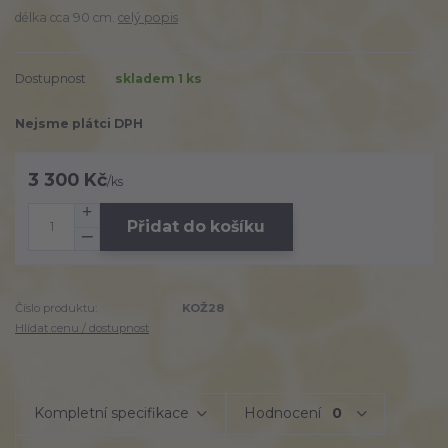
délka cca 90 cm.
celý popis
Dostupnost
skladem 1 ks
Nejsme plátci DPH
3 300 Kč
/
ks
Přidat do košíku
Číslo produktu:
KOŽ28
Hlídat cenu / dostupnost
Kompletní specifikace
Hodnocení
0