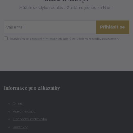
Můžete se kdykoli odhlásit. Zasíláme jednou za 14 dní.
Přihlásit se
Souhlasím se
zpracováním osobních údajů
za účelem rozesílky newsletteru.
Informace pro zákazníky
O nás
Vše o nákupu
Obchodní podmínky
Kontakty