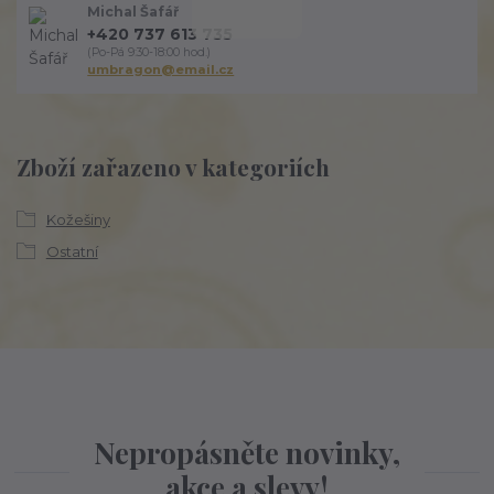
Michal Šafář
+420 737 613 735
(Po-Pá 9:30-18:00 hod.)
umbragon@email.cz
Zboží zařazeno v kategoriích
Kožešiny
Ostatní
Nepropásněte novinky,
akce a slevy!