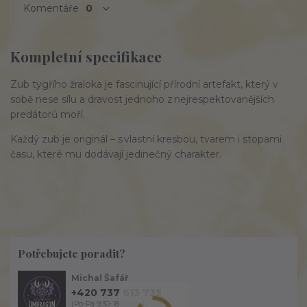
Komentáře
0
Kompletní specifikace
Zub tygřího žraloka je fascinující přírodní artefakt, který v
sobě nese sílu a dravost jednoho z nejrespektovanějších
predátorů moří.
Každý zub je originál – s vlastní kresbou, tvarem i stopami
času, které mu dodávají jedinečný charakter.
Potřebujete poradit?
Michal Šafář
+420 737 613 735
(Po-Pá 9:30-18:00 hod.)