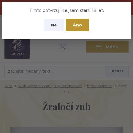
Dračí medovina a Tajemné elixíry se přesunují na tento web -
nebuďte vyděšeni zde najdete vše a ještě mnohem víc
Tímto potvrzuji, že jsem starší 18 let.
+420 737 613 735
0
ks
CZK
Ano
0 Kč
Ne
(Po-Pá 9:30-18:00 hod.)
Menu
Hledat
Úvod
Svíčky, polodrahokamy a bytové dekorace
bytové dekorace
Žraločí
zub
Žraločí zub