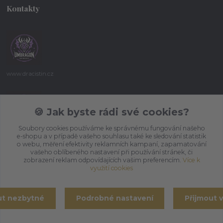
Kontakty
www.dracistin.cz
Michal Šafář
+420 737 613 735
🍪 Jak byste rádi své cookies?
(Po-Pá 9:30-18:00 hod.)
Soubory cookies používáme ke správnému fungování našeho
e-shopu a v případě vašeho souhlasu také ke sledování statistik
umbragon@email.cz
o webu, měření efektivity reklamních kampaní, zapamatování
vašeho oblíbeného nastavení při používání stránek, či
zobrazení reklam odpovídajících vašim preferencím.
Více k
využití cookies
ut nezbytné
Podrobné nastavení
Přijmout 
Vytvořeno na
Eshop-rychle.cz