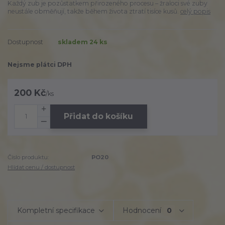
Každý zub je pozůstatkem přirozeného procesu – žraloci své zuby
neustále obměňují, takže během života ztratí tisíce kusů.
celý popis
Dostupnost
skladem 24 ks
Nejsme plátci DPH
200 Kč
/
ks
Přidat do košíku
Číslo produktu:
PO20
Hlídat cenu / dostupnost
Kompletní specifikace
Hodnocení
0