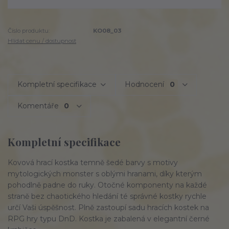
Číslo produktu:
KO08_03
Hlídat cenu / dostupnost
Kompletní specifikace
Hodnocení
0
Komentáře
0
Kompletní specifikace
Kovová hrací kostka temně šedé barvy s motivy
mytologických monster s oblými hranami, díky kterým
pohodlně padne do ruky. Otočné komponenty na každé
straně bez chaotického hledání té správné kostky rychle
určí Vaši úspěšnost. Plně zastoupí sadu hracích kostek na
RPG hry typu DnD. Kostka je zabalená v elegantní černé