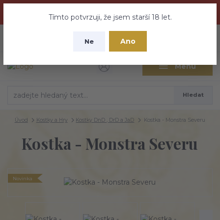
Dračí medovina a Tajemné elixíry se přesunují na tento web -
nebuďte vyděšeni zde najdete vše a ještě mnohem víc
Tímto potvrzuji, že jsem starší 18 let.
+420 737 613 735
0
ks
CZK
Ano
0 Kč
Ne
(Po-Pá 9:30-18:00 hod.)
Menu
Hledat
Úvod
Kostky a Hry
Kostky DnD , DrD a JaD
Kostka - Monstra Severu
Kostka - Monstra Severu
Novinka