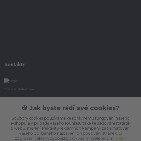
Kontakty
www.dracistin.cz
Michal Šafář
🍪 Jak byste rádi své cookies?
+420 737 613 735
(Po-Pá 9:30-18:00 hod.)
Soubory cookies používáme ke správnému fungování našeho
e-shopu a v případě vašeho souhlasu také ke sledování statistik
umbragon@email.cz
o webu, měření efektivity reklamních kampaní, zapamatování
vašeho oblíbeného nastavení při používání stránek, či
zobrazení reklam odpovídajících vašim preferencím.
Více k