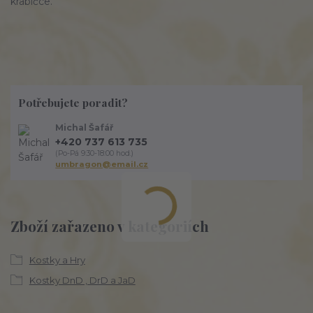
krabičce.
Potřebujete poradit?
Michal Šafář
+420 737 613 735
(Po-Pá 9:30-18:00 hod.)
umbragon@email.cz
Zboží zařazeno v kategoriích
Kostky a Hry
Kostky DnD , DrD a JaD