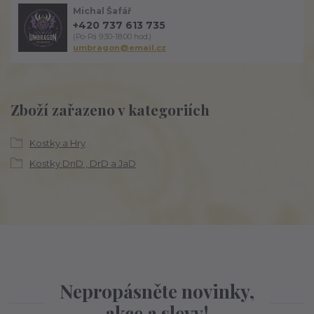
Michal Šafář
+420 737 613 735
(Po-Pá 9:30-18:00 hod.)
umbragon@email.cz
Zboží zařazeno v kategoriích
Kostky a Hry
Kostky DnD , DrD a JaD
Nepropásněte novinky,
akce a slevy!