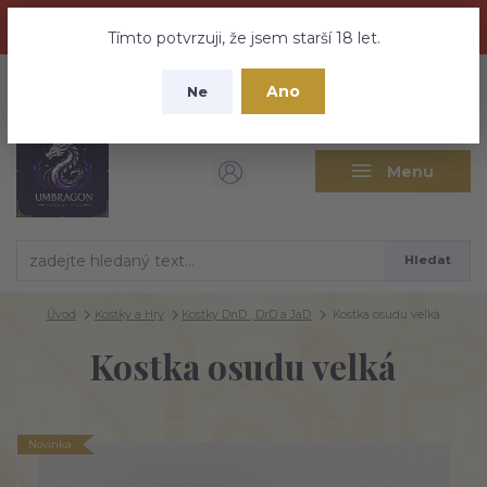
Dračí medovina a Tajemné elixíry se přesunují na tento web -
nebuďte vyděšeni zde najdete vše a ještě mnohem víc
Tímto potvrzuji, že jsem starší 18 let.
+420 737 613 735
0
ks
CZK
Ano
0 Kč
Ne
(Po-Pá 9:30-18:00 hod.)
Menu
Hledat
Úvod
Kostky a Hry
Kostky DnD , DrD a JaD
Kostka osudu velká
Kostka osudu velká
Novinka