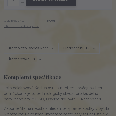
Číslo produktu:
KO01
Hlídat cenu / dostupnost
Kompletní specifikace
Hodnocení
0
Komentáře
0
Kompletní specifikace
Tato celokovová Kostka osudu není jen obyčejnou herní
pomůckou – je to technologický skvost pro každého
náročného hráče D&D, Dračího doupěte či Pathfinderu.
Zapomeňte na neustálé hledání té správné kostky v pytlíku.
S tímto rotujícím monumentem máte celý set neustále v