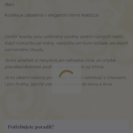
dlani.
Kostka je zabalená v elegantní černé krabičce.
Uvnitř kostky jsou uvězněny ozvěny sedmi různých realit.
Když roztočíte její stěny, neslyšíte jen šum ložisek, ale šepot
samotného Osudu.
Tento artefakt si nevybírá jen náhodná čísla; on ohýbá
pravděpodobnost podle vůle toho, kdo jej třímá.
Je to ideální nástroj pro mágy, kteří si zahrávají s chaosem,
i pro hrdiny, jejichž cesta je vytesána do kovu a krve.
Potřebujete poradit?