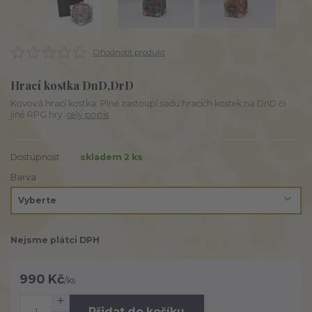
Ohodnotit produkt
Hrací kostka DnD,DrD
Kovová hrací kostka. Plně zastoupí sadu hracích kostek na DnD či
jiné RPG hry.
celý popis
Dostupnost
skladem 2 ks
Barva
Nejsme plátci DPH
990 Kč
/
ks
Přidat do košíku