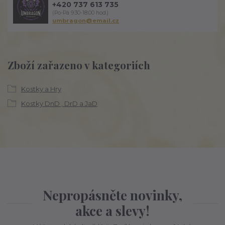
+420 737 613 735
(Po-Pá 9:30-18:00 hod.)
umbragon@email.cz
Zboží zařazeno v kategoriích
Kostky a Hry
Kostky DnD , DrD a JaD
Nepropásněte novinky,
akce a slevy!