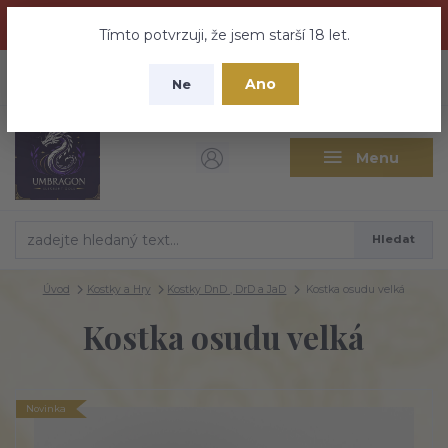
Dračí medovina a Tajemné elixíry se přesunují na tento web -
nebuďte vyděšeni zde najdete vše a ještě mnohem víc
Tímto potvrzuji, že jsem starší 18 let.
+420 737 613 735
0
ks
CZK
Ano
0 Kč
Ne
(Po-Pá 9:30-18:00 hod.)
Menu
Hledat
Úvod
Kostky a Hry
Kostky DnD , DrD a JaD
Kostka osudu velká
Kostka osudu velká
Novinka