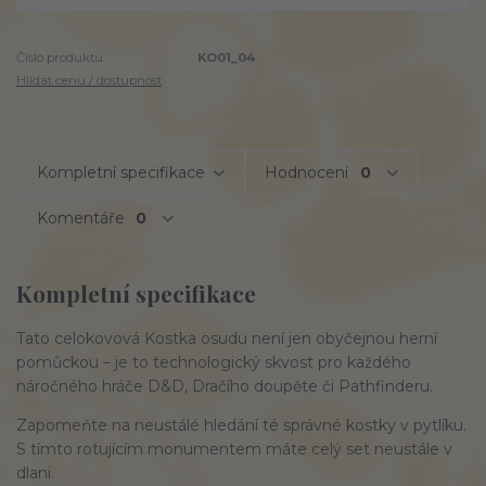
Číslo produktu:
KO01_04
Hlídat cenu / dostupnost
Kompletní specifikace
Hodnocení
0
Komentáře
0
Kompletní specifikace
Tato celokovová Kostka osudu není jen obyčejnou herní
pomůckou – je to technologický skvost pro každého
náročného hráče D&D, Dračího doupěte či Pathfinderu.
Zapomeňte na neustálé hledání té správné kostky v pytlíku.
S tímto rotujícím monumentem máte celý set neustále v
dlani.