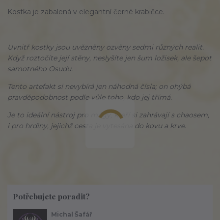
Kostka je zabalená v elegantní černé krabičce.
Uvnitř kostky jsou uvězněny ozvěny sedmi různých realit.
Když roztočíte její stěny, neslyšíte jen šum ložisek, ale šepot
samotného Osudu.
Tento artefakt si nevybírá jen náhodná čísla; on ohýbá
pravděpodobnost podle vůle toho, kdo jej třímá.
Je to ideální nástroj pro mágy, kteří si zahrávají s chaosem,
i pro hrdiny, jejichž cesta je vytesána do kovu a krve.
Potřebujete poradit?
Michal Šafář