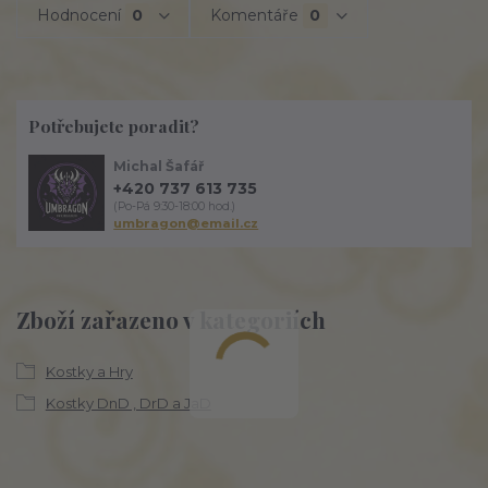
Hodnocení
0
Komentáře
0
Potřebujete poradit?
Michal Šafář
+420 737 613 735
(Po-Pá 9:30-18:00 hod.)
umbragon@email.cz
Zboží zařazeno v kategoriích
Kostky a Hry
Kostky DnD , DrD a JaD