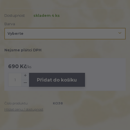
Dostupnost
skladem 4 ks
Barva
Nejsme plátci DPH
690 Kč
/
ks
Přidat do košíku
Číslo produktu:
KO38
Hlídat cenu / dostupnost