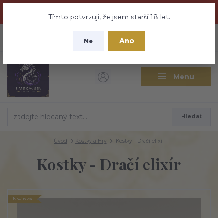
Dračí medovina a Tajemné elixíry se přesunují na tento web -
nebuďte vyděšeni zde najdete vše a ještě mnohem víc
Tímto potvrzuji, že jsem starší 18 let.
+420 737 613 735
0
ks
CZK
Ano
0 Kč
Ne
(Po-Pá 9:30-18:00 hod.)
Menu
Hledat
Úvod
Kostky a Hry
Kostky - Dračí elixír
Kostky - Dračí elixír
Novinka