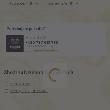
Hodnocení
0
Komentáře
0
Potřebujete poradit?
Michal Šafář
+420 737 613 735
(Po-Pá 9:30-18:00 hod.)
umbragon@email.cz
Zboží zařazeno v kategoriích
Kostky a Hry
Kostky DnD , DrD a JaD