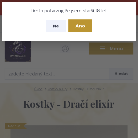
Dračí medovina a Tajemné elixíry se přesunují na tento web -
nebuďte vyděšeni zde najdete vše a ještě mnohem víc
Tímto potvrzuji, že jsem starší 18 let.
+420 737 613 735
0
ks
CZK
Ano
0 Kč
Ne
(Po-Pá 9:30-18:00 hod.)
Menu
Hledat
Úvod
Kostky a Hry
Kostky - Dračí elixír
Kostky - Dračí elixír
Novinka