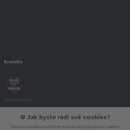
Kontakty
www.dracistin.cz
Michal Šafář
🍪 Jak byste rádi své cookies?
+420 737 613 735
(Po-Pá 9:30-18:00 hod.)
Soubory cookies používáme ke správnému fungování našeho