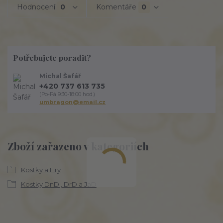
Hodnocení
0
Komentáře
0
Potřebujete poradit?
Michal Šafář
+420 737 613 735
(Po-Pá 9:30-18:00 hod.)
umbragon@email.cz
Zboží zařazeno v kategoriích
Kostky a Hry
Kostky DnD , DrD a JaD