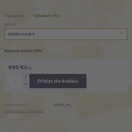
Dostupnost
skladem 1 ks
Barva
Nejsme plátci DPH
690 Kč
/
ks
Přidat do košíku
Číslo produktu:
KO38_04
Hlídat cenu / dostupnost