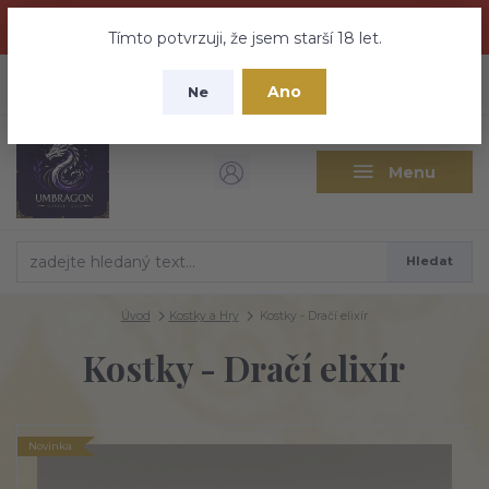
Dračí medovina a Tajemné elixíry se přesunují na tento web -
nebuďte vyděšeni zde najdete vše a ještě mnohem víc
Tímto potvrzuji, že jsem starší 18 let.
+420 737 613 735
0
ks
CZK
Ano
0 Kč
Ne
(Po-Pá 9:30-18:00 hod.)
Menu
Hledat
Úvod
Kostky a Hry
Kostky - Dračí elixír
Kostky - Dračí elixír
Novinka