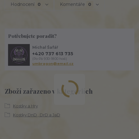
Hodnocení
0
Komentáře
0
Potřebujete poradit?
Michal Šafář
+420 737 613 735
(Po-Pá 9:30-18:00 hod.)
umbragon@email.cz
Zboží zařazeno v kategoriích
Kostky a Hry
Kostky DnD , DrD a JaD