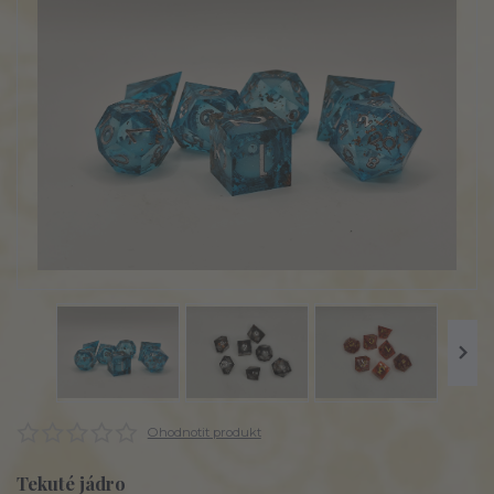
Ohodnotit produkt
Tekuté jádro