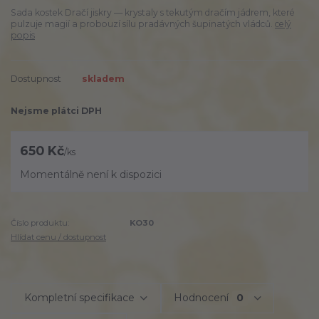
Sada kostek Dračí jiskry — krystaly s tekutým dračím jádrem, které
pulzuje magií a probouzí sílu pradávných šupinatých vládců.
celý
popis
Dostupnost
skladem
Nejsme plátci DPH
650 Kč
/
ks
Momentálně není k dispozici
Číslo produktu:
KO30
Hlídat cenu / dostupnost
Kompletní specifikace
Hodnocení
0