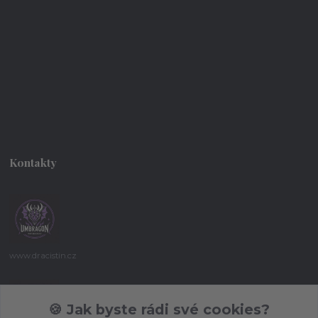
Kontakty
www.dracistin.cz
Michal Šafář
+420 737 613 735
🍪 Jak byste rádi své cookies?
(Po-Pá 9:30-18:00 hod.)