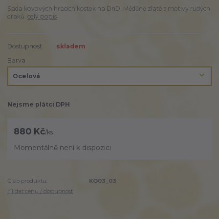
Sada kovových hracích kostek na DnD. Měděně zlaté s motivy rudých
draků.
celý popis
Dostupnost
skladem
Barva
Nejsme plátci DPH
880 Kč
/
ks
Momentálně není k dispozici
Číslo produktu:
KO03_03
Hlídat cenu / dostupnost