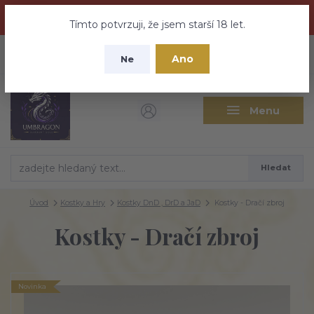
Dračí medovina a Tajemné elixíry se přesunují na tento web -
nebuďte vyděšeni zde najdete vše a ještě mnohem víc
Tímto potvrzuji, že jsem starší 18 let.
+420 737 613 735
0
ks
CZK
Ano
0 Kč
Ne
(Po-Pá 9:30-18:00 hod.)
Menu
Hledat
Úvod
Kostky a Hry
Kostky DnD , DrD a JaD
Kostky - Dračí zbroj
Kostky - Dračí zbroj
Novinka