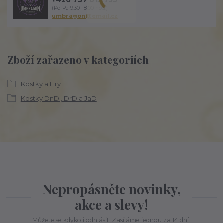
(Po-Pá 9:30-18:00 hod.)
umbragon@email.cz
Zboží zařazeno v kategoriích
Kostky a Hry
Kostky DnD , DrD a JaD
Nepropásněte novinky,
akce a slevy!
Můžete se kdykoli odhlásit. Zasíláme jednou za 14 dní.