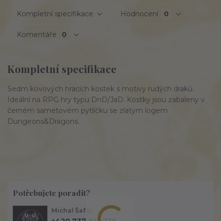
Kompletní specifikace
Hodnocení
0
Komentáře
0
Kompletní specifikace
Sedm kovových hracích kostek s motivy rudých draků.
Ideální na RPG hry typu DnD/JaD. Kostky jsou zabaleny v
černém sametovém pytlíčku se zlatým logem
Dungeons&Dragons.
Potřebujete poradit?
Michal Šafář
+420 737 613 735