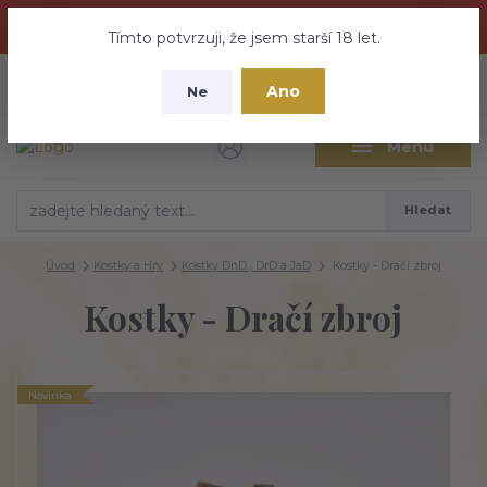
Dračí medovina a Tajemné elixíry se přesunují na tento web -
nebuďte vyděšeni zde najdete vše a ještě mnohem víc
Tímto potvrzuji, že jsem starší 18 let.
+420 737 613 735
0
ks
CZK
Ano
0 Kč
Ne
(Po-Pá 9:30-18:00 hod.)
Menu
Hledat
Úvod
Kostky a Hry
Kostky DnD , DrD a JaD
Kostky - Dračí zbroj
Kostky - Dračí zbroj
Novinka