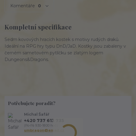
Komentáře
0
Kompletní specifikace
Sedm kovových hracích kostek s motivy rudých draků.
Ideální na RPG hry typu DnD/JaD. Kostky jsou zabaleny v
černém sametovém pytlíčku se zlatým logem
Dungeons&Dragons.
Potřebujete poradit?
Michal Šafář
+420 737 613 735
(Po-Pá 9:30-18:00 hod.)
umbragon@email.cz