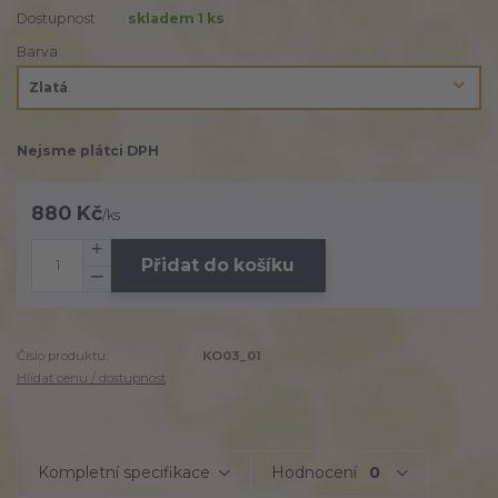
Dostupnost
skladem 1 ks
Barva
Nejsme plátci DPH
880 Kč
/
ks
Přidat do košíku
Číslo produktu:
KO03_01
Hlídat cenu / dostupnost
Kompletní specifikace
Hodnocení
0