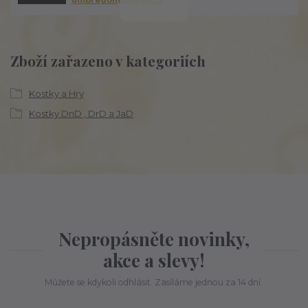
umbragon@email.cz
Zboží zařazeno v kategoriích
Kostky a Hry
Kostky DnD , DrD a JaD
Nepropásněte novinky,
akce a slevy!
Můžete se kdykoli odhlásit. Zasíláme jednou za 14 dní.