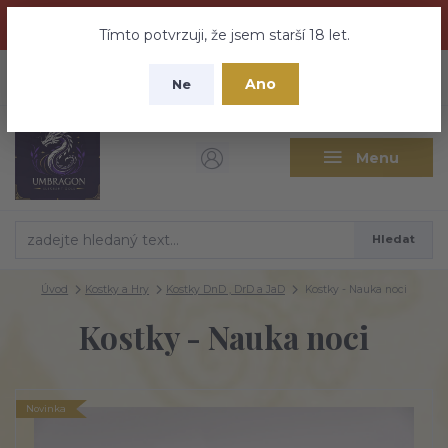
Dračí medovina a Tajemné elixíry se přesunují na tento web -
nebuďte vyděšeni zde najdete vše a ještě mnohem víc
Tímto potvrzuji, že jsem starší 18 let.
+420 737 613 735
0
ks
CZK
Ano
0 Kč
Ne
(Po-Pá 9:30-18:00 hod.)
Menu
Hledat
Úvod
Kostky a Hry
Kostky DnD , DrD a JaD
Kostky - Nauka noci
Kostky - Nauka noci
Novinka