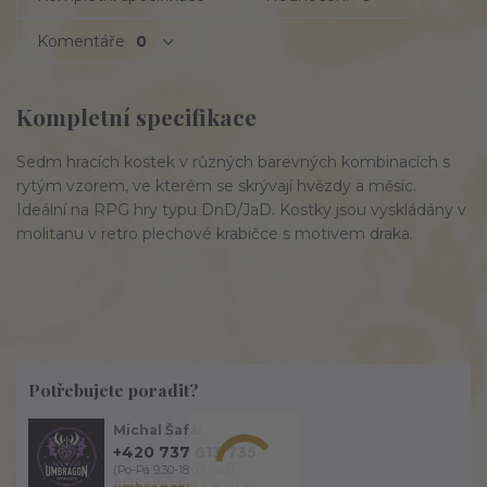
Komentáře
0
Kompletní specifikace
Sedm hracích kostek v různých barevných kombinacích s
rytým vzorem, ve kterém se skrývají hvězdy a měsíc.
Ideální na RPG hry typu DnD/JaD. Kostky jsou vyskládány v
molitanu v retro plechové krabičce s motivem draka.
Potřebujete poradit?
Michal Šafář
+420 737 613 735
(Po-Pá 9:30-18:00 hod.)