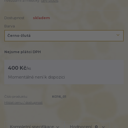
hvězdami a měsíčky.
celý popis
Dostupnost
skladem
Barva
Nejsme plátci DPH
400 Kč
/
ks
Momentálně není k dispozici
Číslo produktu:
KO16_01
Hlídat cenu / dostupnost
Kompletní specifikace
Hodnocení
0