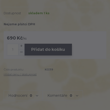
Dostupnost
skladem 1 ks
Nejsme plátci DPH
690 Kč
/
ks
Přidat do košíku
Číslo produktu:
KO39
Hlídat cenu / dostupnost
Hodnocení
0
Komentáře
0