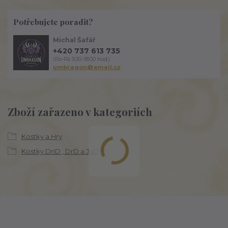
Potřebujete poradit?
Michal Šafář
+420 737 613 735
(Po-Pá 9:30-18:00 hod.)
umbragon@email.cz
Zboží zařazeno v kategoriích
Kostky a Hry
Kostky DnD , DrD a JaD