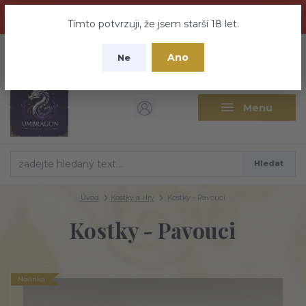
Dračí medovina a Tajemné elixíry se přesunují na tento web -
nebuďte vyděšeni zde najdete vše a ještě mnohem víc
Tímto potvrzuji, že jsem starší 18 let.
+420 737 613 735
0
ks
CZK
Ano
0 Kč
Ne
(Po-Pá 9:30-18:00 hod.)
Menu
Hledat
Úvod
Kostky a Hry
Kostky - Pavouci
Kostky - Pavouci
Novinka