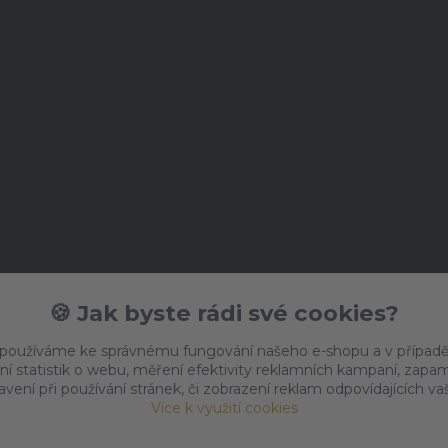
🍪 Jak byste rádi své cookies?
 používáme ke správnému fungování našeho e-shopu a v případě
ní statistik o webu, měření efektivity reklamních kampaní, zap
vení při používání stránek, či zobrazení reklam odpovídajících v
Více k využití cookies