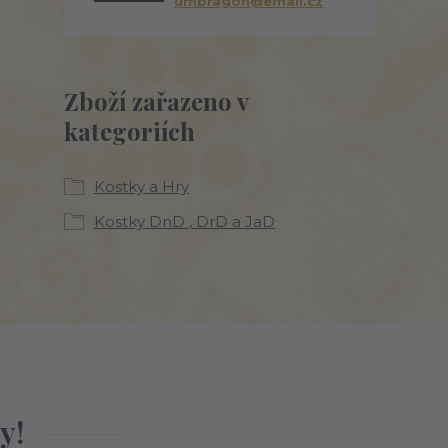
umbragon@email.cz
Zboží zařazeno v
kategoriích
Kostky a Hry
Kostky DnD , DrD a JaD
y!