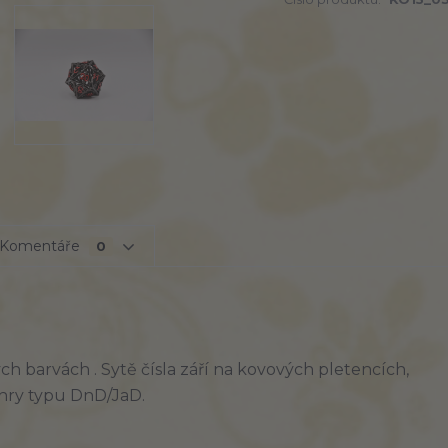
Komentáře
0
 barvách . Sytě čísla září na kovových pletencích,
 hry typu DnD/JaD.