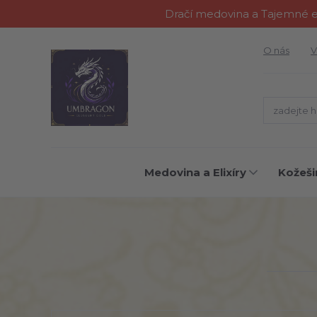
Dračí medovina a Tajemné el
O nás
V
Medovina a Elixíry
Kožeši