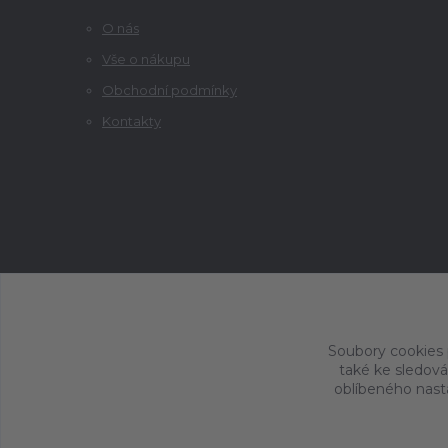
O nás
Vše o nákupu
Obchodní podmínky
Kontakty
Soubory cookies
také ke sledová
oblíbeného nasta