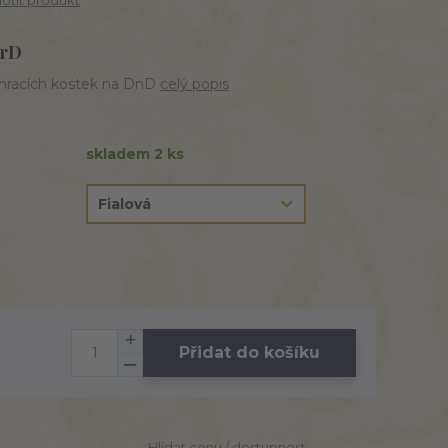
tit produkt
DrD
hracích kostek na DnD
celý popis
skladem 2 ks
Přidat do košíku
3
Hlídat cenu / dostupnost