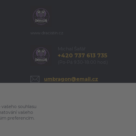
www.dracistin.cz
Michal Šafář
+420 737 613 735
(Po-Pá 9:30-18:00 hod.)
umbragon@email.cz
 vašeho souhlasu
amatování vašeho
ašim preferencím.