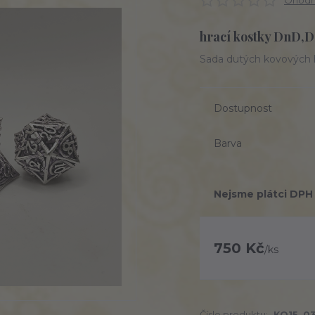
Ohodno
hrací kostky DnD,
Sada dutých kovových 
Dostupnost
Barva
Nejsme plátci DPH
750 Kč
/
ks
Číslo produktu:
KO15_0