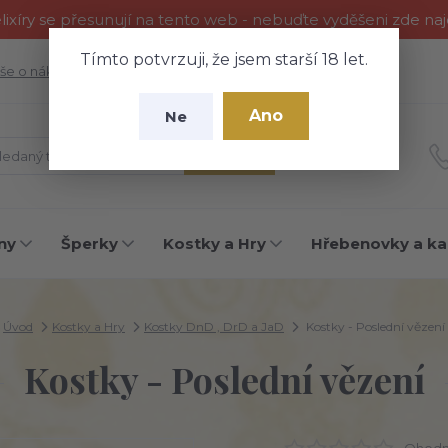
ixíry se přesunují na tento web - nebuďte vyděšeni zde na
Tímto potvrzuji, že jsem starší 18 let.
še o nákupu
Fotogalerie
Kontakty
Blog
Ano
Ne
Hledat
ny
Šperky
Kostky a Hry
Hřebenovky a ka
Úvod
Kostky a Hry
Kostky DnD , DrD a JaD
Kostky - Poslední vězení
Kostky - Poslední vězení