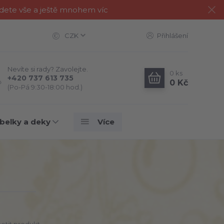
jdete vše a ještě mnohem víc
CZK
Přihlášení
Nevíte si rady? Zavolejte.
0
ks
+420 737 613 735
0 Kč
(Po-Pá 9:30-18:00 hod.)
belky a deky
Více