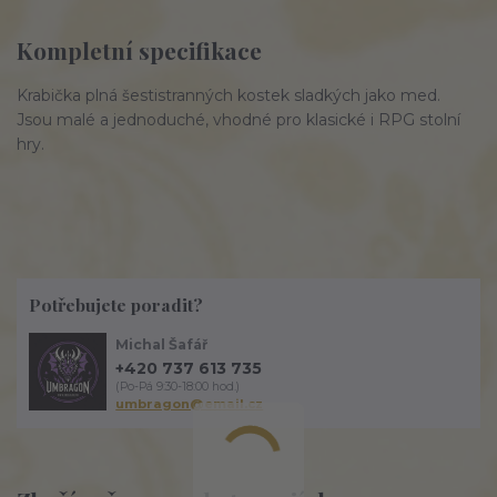
Kompletní specifikace
Krabička plná šestistranných kostek sladkých jako med.
Jsou malé a jednoduché, vhodné pro klasické i RPG stolní
hry.
Potřebujete poradit?
Michal Šafář
+420 737 613 735
(Po-Pá 9:30-18:00 hod.)
umbragon@email.cz