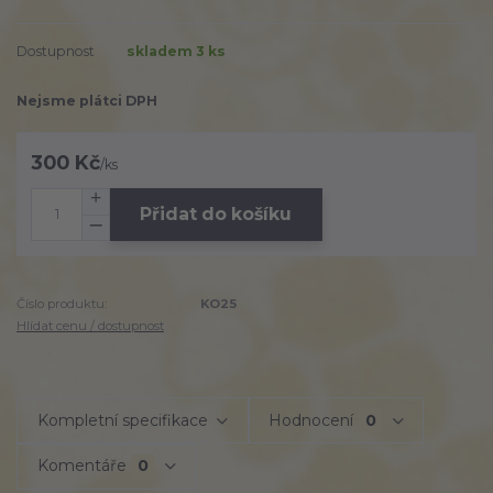
Dostupnost
skladem 3 ks
Nejsme plátci DPH
300 Kč
/
ks
Přidat do košíku
Číslo produktu:
KO25
Hlídat cenu / dostupnost
Kompletní specifikace
Hodnocení
0
Komentáře
0