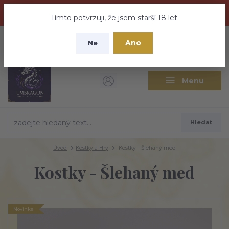
Dračí medovina a Tajemné elixíry se přesunují na tento web -
nebuďte vyděšeni zde najdete vše a ještě mnohem víc
Tímto potvrzuji, že jsem starší 18 let.
+420 737 613 735
0
ks
CZK
Ano
0 Kč
Ne
(Po-Pá 9:30-18:00 hod.)
Menu
Hledat
Úvod
Kostky a Hry
Kostky - Šlehaný med
Kostky - Šlehaný med
Novinka