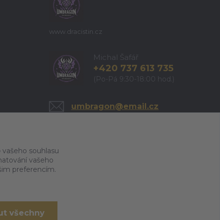
www.dracistin.cz
Michal Šafář
+420 737 613 735
(Po-Pá 9:30-18:00 hod.)
umbragon@email.cz
 vašeho souhlasu
amatování vašeho
ašim preferencím.
ut všechny