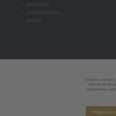
Vše o nákupu
Obchodní podmínky
Kontakty
Soubory cookies
také ke sledová
oblíbeného nasta
Přijmout 