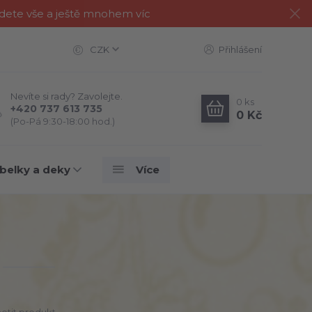
jdete vše a ještě mnohem víc
CZK
Přihlášení
Nevíte si rady? Zavolejte.
0
ks
+420 737 613 735
0 Kč
(Po-Pá 9:30-18:00 hod.)
belky a deky
Více