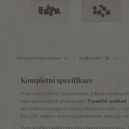
Kompletní specifikace
Hodnocení
0
Kompletní specifikace
V temných síních pod horami, kde se ozvěna k
tato sada kostek známá jako 
Trpasličí poklad
.
jen mistři kovotepci z klanu Hromovousů — runo
kov září teplým bronzovým leskem, jako by v sob
Tyto kostky nejsou pouhou herní pomůckou. 