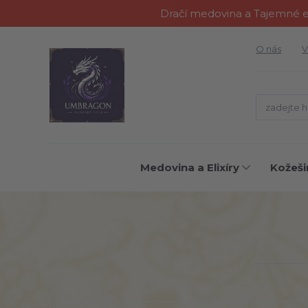
Dračí medovina a Tajemné el
O nás
V
Medovina a Elixíry
Kožeši