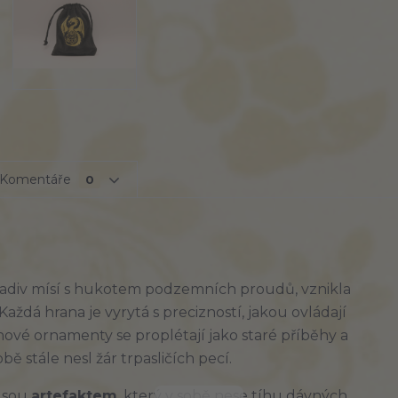
Komentáře
0
ladiv mísí s hukotem podzemních proudů, vznikla 
 Každá hrana je vyrytá s precizností, jakou ovládají 
vé ornamenty se proplétají jako staré příběhy a 
ě stále nesl žár trpasličích pecí.
Jsou 
artefaktem
, který v sobě nese tíhu dávných 