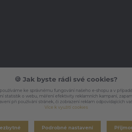
🍪 Jak byste rádi své cookies?
 používáme ke správnému fungování našeho e-shopu a v případě
ní statistik o webu, měření efektivity reklamních kampaní, zap
vení při používání stránek, či zobrazení reklam odpovídajících v
Více k využití cookies
nezbytné
Podrobné nastavení
Přijmo