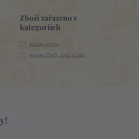
Zboží zařazeno v
kategoriích
Kostky a Hry
Kostky DnD , DrD a JaD
y!