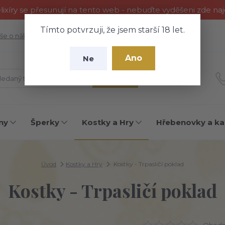
ixíry se přesunují na tento web - nebuďte vyděšeni zde na
Tímto potvrzuji, že jsem starší 18 let.
še o nákupu
Fotogalerie
Kontakty
Blog
Ano
Ne
Hledat
ny
Šperky
Kostky a Hry
Hřebenovky a ka
Úvod
Kostky a Hry
Kostky - Trpasličí poklad
Kostky - Trpasličí poklad