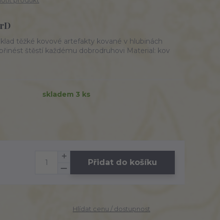
tit produkt
DrD
oklad těžké kovové artefakty kované v hlubinách
é přinést štěstí každému dobrodruhovi Material: kov
skladem 3 ks
Přidat do košíku
Hlídat cenu / dostupnost