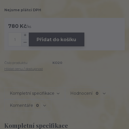
Nejsme plátci DPH
780 Kč
/
ks
Přidat do košíku
Číslo produktu:
KO20
Hlídat cenu / dostupnost
Kompletní specifikace
Hodnocení
0
Komentáře
0
Kompletní specifikace