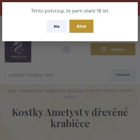
Dračí medovina a Tajemné elixíry se přesunují na tento web -
nebuďte vyděšeni zde najdete vše a ještě mnohem víc
Tímto potvrzuji, že jsem starší 18 let.
+420 737 613 735
0
ks
CZK
Ano
0 Kč
Ne
(Po-Pá 9:30-18:00 hod.)
Menu
Hledat
Úvod
Kostky a Hry
Kostky DnD , DrD a JaD
Kostky Ametyst v dřevěné
krabičce
Kostky Ametyst v dřevěné
krabičce