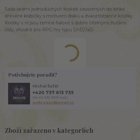
Sada sedmi jednoduchých kostek zasazených do lehké
dřevěné krabičky s motivem draků a dvacetistranné kostky.
Kostky v ní jsou temně fialové s dobře čitelnými žlutámi
čísly, vhodné pro RPG hry typu DnD/JaD.
Potřebujete poradit?
Michal Šafář
+420 737 613 735
(Po-Pá 9:30-18:00 hod.)
umbragon@email.cz
Zboží zařazeno v kategoriích