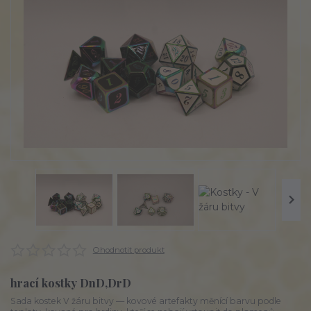
Ohodnotit produkt
hrací kostky DnD,DrD
Sada kostek V žáru bitvy — kovové artefakty měnící barvu podle