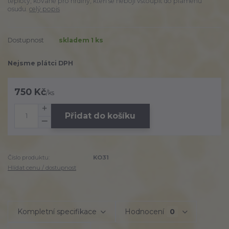
teploty, kované pro hrdiny, kteří se nebojí vstoupit do plamenů
osudu.
celý popis
Dostupnost
skladem 1 ks
Nejsme plátci DPH
750 Kč
/
ks
Přidat do košíku
Číslo produktu:
KO31
Hlídat cenu / dostupnost
Kompletní specifikace
Hodnocení
0