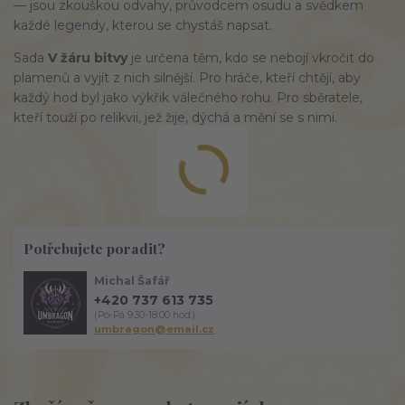
— jsou 
zkouškou odvahy
, 
průvodcem osudu
 a 
svědkem 
každé legendy
, kterou se chystáš napsat.
Sada 
V žáru bitvy
 je určena těm, kdo se nebojí vkročit do 
plamenů a vyjít z nich silnější. Pro hráče, kteří chtějí, aby 
každý hod byl jako výkřik válečného rohu. Pro sběratele, 
kteří touží po relikvii, jež žije, dýchá a mění se s nimi.
Potřebujete poradit?
Michal Šafář
+420 737 613 735
(Po-Pá 9:30-18:00 hod.)
umbragon@email.cz