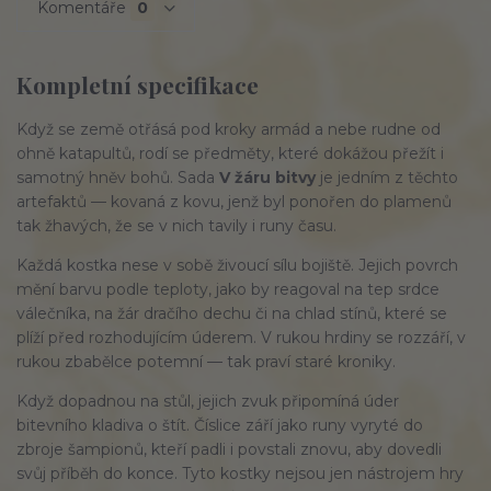
Komentáře
0
Kompletní specifikace
Když se země otřásá pod kroky armád a nebe rudne od 
ohně katapultů, rodí se předměty, které dokážou přežít i 
samotný hněv bohů. Sada 
V žáru bitvy
 je jedním z těchto 
artefaktů — kovaná z kovu, jenž byl ponořen do plamenů 
tak žhavých, že se v nich tavily i runy času.
Každá kostka nese v sobě živoucí sílu bojiště. Jejich povrch 
mění barvu podle teploty, jako by reagoval na tep srdce 
válečníka, na žár dračího dechu či na chlad stínů, které se 
plíží před rozhodujícím úderem. V rukou hrdiny se rozzáří, v 
rukou zbabělce potemní — tak praví staré kroniky.
Když dopadnou na stůl, jejich zvuk připomíná úder 
bitevního kladiva o štít. Číslice září jako runy vyryté do 
zbroje šampionů, kteří padli i povstali znovu, aby dovedli 
svůj příběh do konce. Tyto kostky nejsou jen nástrojem hry 