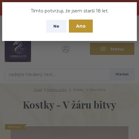
Dračí medovina a Tajemné elixíry se přesunují na tento web -
nebuďte vyděšeni zde najdete vše a ještě mnohem víc
Tímto potvrzuji, že jsem starší 18 let.
+420 737 613 735
0
ks
CZK
Ano
0 Kč
Ne
(Po-Pá 9:30-18:00 hod.)
Menu
Hledat
Úvod
Kostky a Hry
Kostky - V žáru bitvy
Kostky - V žáru bitvy
Novinka