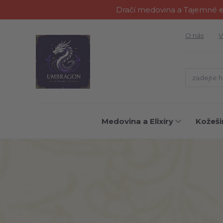
Dračí medovina a Tajemné el
O nás
V
Medovina a Elixíry
Kožeši