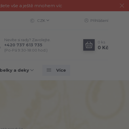
jdete vše a ještě mnohem víc
CZK
Přihlášení
Nevíte si rady? Zavolejte.
0
ks
+420 737 613 735
0 Kč
(Po-Pá 9:30-18:00 hod.)
belky a deky
Více