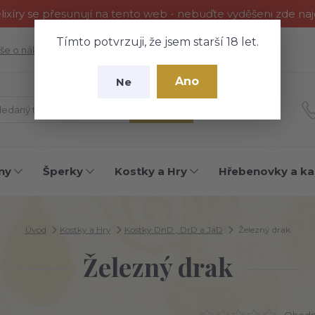
ixíry se přesunují na tento web - nebuďte vyděšeni zde na
Tímto potvrzuji, že jsem starší 18 let.
še o nákupu
Fotogalerie
Kontakty
Blog
Ano
Ne
Hledat
ny
Šperky
Kostky a Hry
Hřebenovky a ka
Úvod
Kostky a Hry
Kostky DnD , DrD a JaD
Železný drak
Železný drak