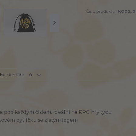
Číslo produktu:
KO02_0
Komentáře
0
a pod každým číslem. Ideální na RPG hry typu
tovém pytlíčku se zlatým logem