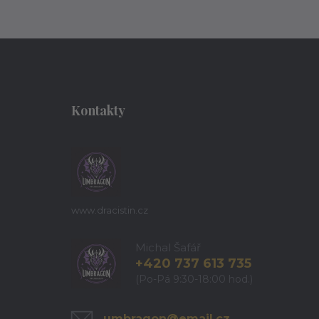
Kontakty
www.dracistin.cz
Michal Šafář
+420 737 613 735
(Po-Pá 9:30-18:00 hod.)
umbragon@email.cz