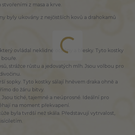
en stvořeními z masa a krve.
piny byly ukovány z nejčistších kovů a drahokamů
 který ovládal neklidné oceány a blesky. Tyto kostky
 bouře.
lesů, strážce růstu a jedovatých mlh. Jsou volbou pro
divočinu.
arší sopky. Tyto kostky sálají hněvem draka ohně a
přímo do žáru bitvy.
. Jsou tiché, tajemné a neúprosné. Ideální pro
oléhají na moment překvapení.
kůže byla tvrdší než skála. Představují vytrvalost,
síciletím.