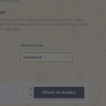
tit produkt
DrD
kostek na DnD s výraznými okraji s motivem draka
dněte sílu prastarého titána s kostkami, které v sobě
ci.
celý popis
skladem 3 ks
Přidat do košíku