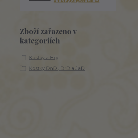
umbragon@email.cz
Zboží zařazeno v
kategoriích
Kostky a Hry
Kostky DnD , DrD a JaD