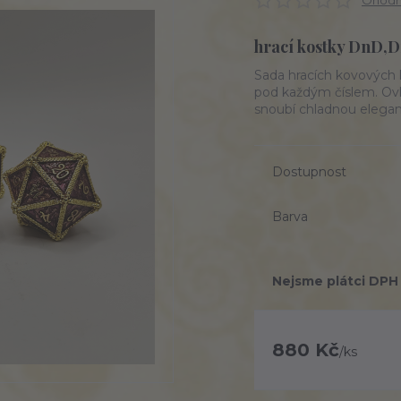
Ohodno
hrací kostky DnD,
Sada hracích kovových 
pod každým číslem. Ovlá
snoubí chladnou elegan
Dostupnost
Barva
Nejsme plátci DPH
880 Kč
/
ks