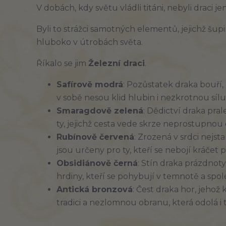
V dobách, kdy světu vládli titáni, nebyli draci j
Byli to strážci samotných elementů, jejichž šu
hluboko v útrobách světa.
Říkalo se jim
Železní draci
.
Safírově modrá
: Pozůstatek draka bouří,
v sobě nesou klid hlubin i nezkrotnou sílu
Smaragdově zelená
: Dědictví draka pra
ty, jejichž cesta vede skrze neprostupnou 
Rubínově červená
: Zrozená v srdci nejst
jsou určeny pro ty, kteří se nebojí kráčet 
Obsidiánově černá
: Stín draka prázdnoty
hrdiny, kteří se pohybují v temnotě a sp
Antická bronzová
: Čest draka hor, jehož 
tradici a nezlomnou obranu, která odolá i ti