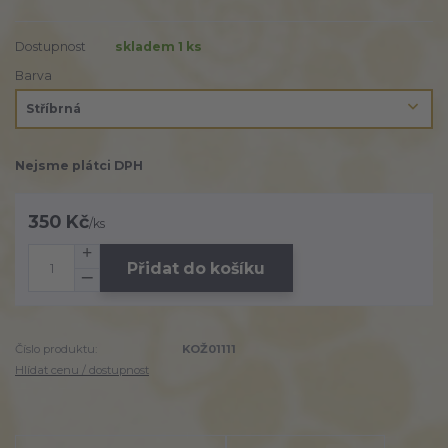
Dostupnost
skladem 1 ks
Barva
Nejsme plátci DPH
350 Kč
/
ks
Přidat do košíku
Číslo produktu:
KOŽ01111
Hlídat cenu / dostupnost