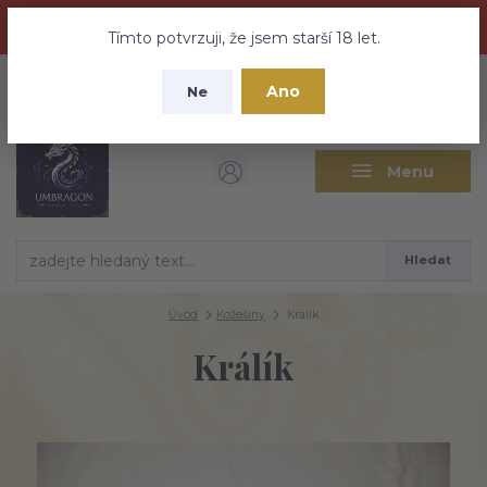
Dračí medovina a Tajemné elixíry se přesunují na tento web -
nebuďte vyděšeni zde najdete vše a ještě mnohem víc
Tímto potvrzuji, že jsem starší 18 let.
+420 737 613 735
0
ks
CZK
Ano
0 Kč
Ne
(Po-Pá 9:30-18:00 hod.)
Menu
Hledat
Úvod
Kožešiny
Králík
Králík