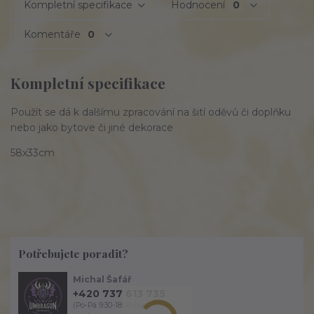
Kompletní specifikace
Hodnocení
0
Komentáře
0
Kompletní specifikace
Použít se dá k dalšímu zpracování na šití oděvů či doplňku
nebo jako bytove či jiné dekorace
58x33cm
Potřebujete poradit?
Michal Šafář
+420 737 613 735
(Po-Pá 9:30-18:00 hod.)