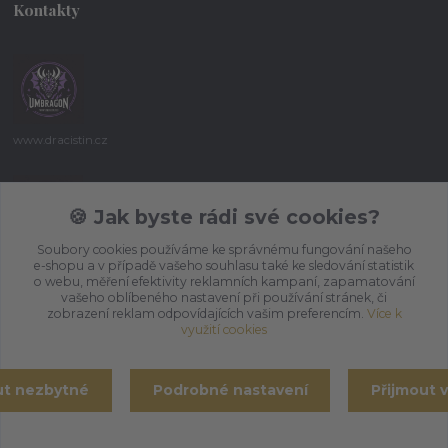
Kontakty
www.dracistin.cz
Michal Šafář
+420 737 613 735
🍪 Jak byste rádi své cookies?
(Po-Pá 9:30-18:00 hod.)
Soubory cookies používáme ke správnému fungování našeho
e-shopu a v případě vašeho souhlasu také ke sledování statistik
umbragon@email.cz
o webu, měření efektivity reklamních kampaní, zapamatování
vašeho oblíbeného nastavení při používání stránek, či
zobrazení reklam odpovídajících vašim preferencím.
Více k
využití cookies
ut nezbytné
Podrobné nastavení
Přijmout 
Vytvořeno na
Eshop-rychle.cz