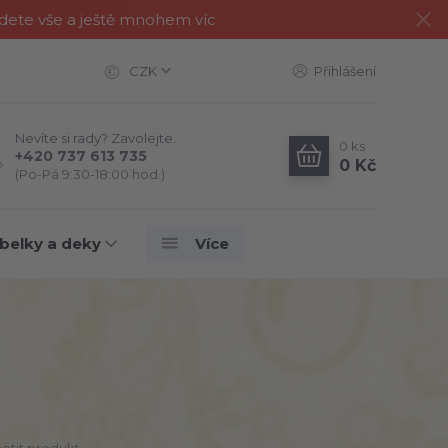
jdete vše a ještě mnohem víc
CZK
Přihlášení
Nevíte si rady? Zavolejte.
0
ks
+420 737 613 735
0 Kč
(Po-Pá 9:30-18:00 hod.)
belky a deky
Více