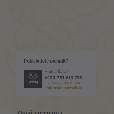
Potřebujete poradit?
Michal Šafář
+420 737 613 735
(Po-Pá 9:30-18:00 hod.)
umbragon@email.cz
Zboží zařazeno v