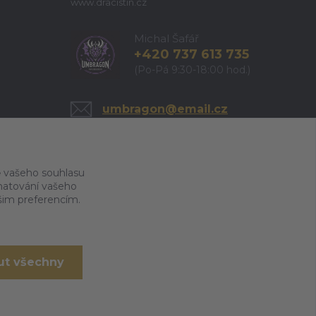
www.dracistin.cz
Michal Šafář
+420 737 613 735
(Po-Pá 9:30-18:00 hod.)
umbragon@email.cz
 vašeho souhlasu
amatování vašeho
ašim preferencím.
ut všechny