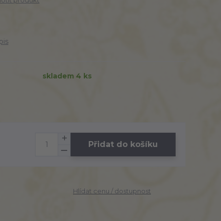
tit produkt
pis
skladem 4 ks
Přidat do košíku
Hlídat cenu / dostupnost