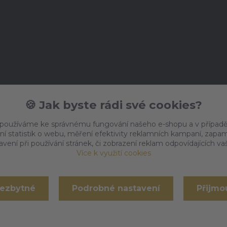
🍪 Jak byste rádi své cookies?
 používáme ke správnému fungování našeho e-shopu a v případě
ní statistik o webu, měření efektivity reklamních kampaní, zap
vení při používání stránek, či zobrazení reklam odpovídajících v
Více k využití cookies
nezbytné
Podrobné nastavení
Přijmo
Vytvořeno na
Eshop-rychle.cz