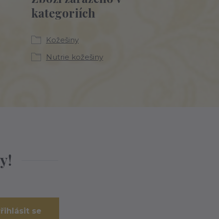
kategoriích
Kožešiny
Nutrie kožešiny
y!
řihlásit se