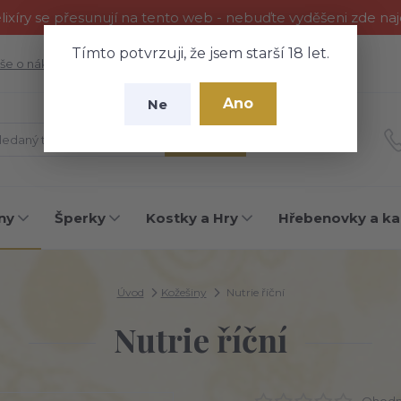
ixíry se přesunují na tento web - nebuďte vyděšeni zde na
Tímto potvrzuji, že jsem starší 18 let.
še o nákupu
Fotogalerie
Kontakty
Blog
Ano
Ne
Hledat
ny
Šperky
Kostky a Hry
Hřebenovky a ka
Úvod
Kožešiny
Nutrie říční
Nutrie říční