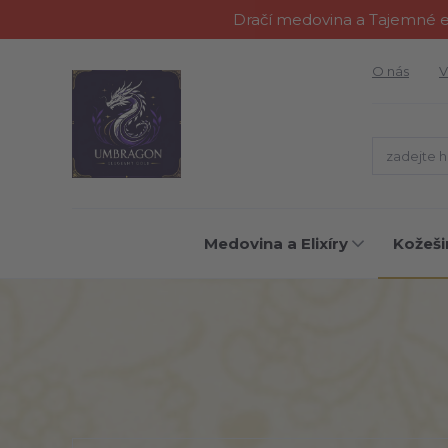
Dračí medovina a Tajemné el
O nás
V
Medovina a Elixíry
Kožeši