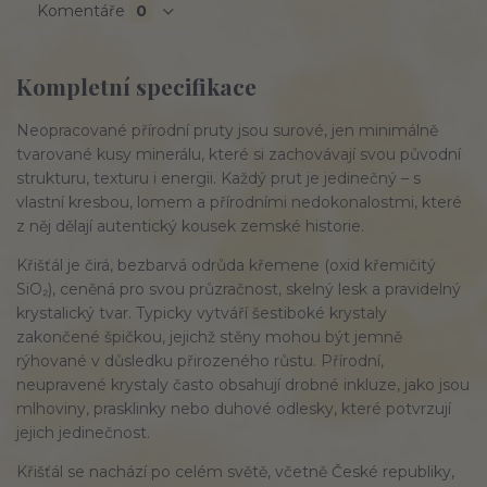
Komentáře
0
Kompletní specifikace
Neopracované
přírodní
pruty
jsou
surové,
jen
minimálně
tvarované
kusy
minerálu,
které
si
zachovávají
svou
původní
strukturu,
texturu
i
energii.
Každý
prut
je
jedinečný
–
s
vlastní
kresbou,
lomem
a
přírodními
nedokonalostmi,
které
z
něj
dělají
autentický
kousek
zemské
historie.
Křišťál je čirá, bezbarvá odrůda křemene (oxid křemičitý
SiO₂), ceněná pro svou průzračnost, skelný lesk a pravidelný
krystalický tvar. Typicky vytváří šestiboké krystaly
zakončené špičkou, jejichž stěny mohou být jemně
rýhované v důsledku přirozeného růstu. Přírodní,
neupravené krystaly často obsahují drobné inkluze, jako jsou
mlhoviny, prasklinky nebo duhové odlesky, které potvrzují
jejich jedinečnost.
Křišťál se nachází po celém světě, včetně České republiky,