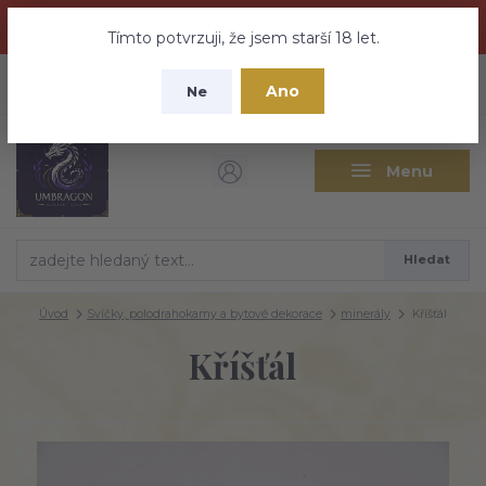
Dračí medovina a Tajemné elixíry se přesunují na tento web -
nebuďte vyděšeni zde najdete vše a ještě mnohem víc
Tímto potvrzuji, že jsem starší 18 let.
+420 737 613 735
0
ks
CZK
Ano
0 Kč
Ne
(Po-Pá 9:30-18:00 hod.)
Menu
Hledat
Úvod
Svíčky, polodrahokamy a bytové dekorace
minerály
Kříšťál
Kříšťál