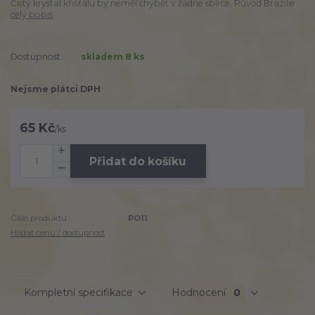
Čistý krystal křišťálu by neměl chybět v žádné sbírce. Původ Brazilie
celý popis
Dostupnost
skladem 8 ks
Nejsme plátci DPH
65 Kč
/
ks
Přidat do košíku
Číslo produktu:
PO11
Hlídat cenu / dostupnost
Kompletní specifikace
Hodnocení
0