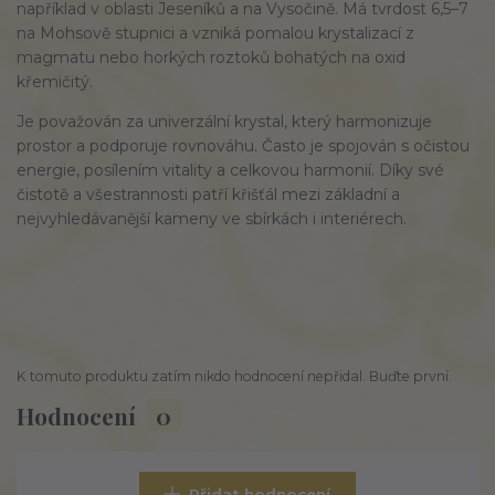
například v oblasti Jeseníků a na Vysočině. Má tvrdost 6,5–7
na Mohsově stupnici a vzniká pomalou krystalizací z
magmatu nebo horkých roztoků bohatých na oxid
křemičitý.
Je považován za univerzální krystal, který harmonizuje
prostor a podporuje rovnováhu. Často je spojován s očistou
energie, posílením vitality a celkovou harmonií. Díky své
čistotě a všestrannosti patří křišťál mezi základní a
nejvyhledávanější kameny ve sbírkách i interiérech.
K tomuto produktu zatím nikdo hodnocení nepřidal. Buďte první.
Hodnocení
0
Přidat hodnocení