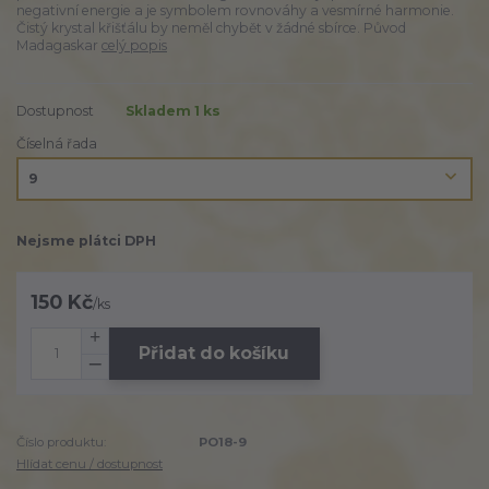
negativní energie a je symbolem rovnováhy a vesmírné harmonie.
Čistý krystal křišťálu by neměl chybět v žádné sbírce. Původ
Madagaskar
celý popis
Dostupnost
Skladem 1 ks
Číselná řada
Nejsme plátci DPH
150 Kč
/
ks
Přidat do košíku
Číslo produktu:
PO18-9
Hlídat cenu / dostupnost