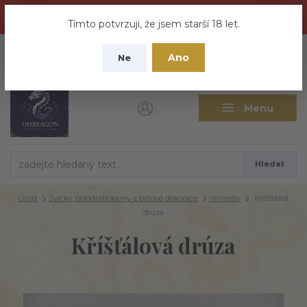
Dračí medovina a Tajemné elixíry se přesunují na tento web -
nebuďte vyděšeni zde najdete vše a ještě mnohem víc
Tímto potvrzuji, že jsem starší 18 let.
+420 737 613 735
0
ks
CZK
Ano
0 Kč
Ne
(Po-Pá 9:30-18:00 hod.)
Menu
Hledat
Úvod
Svíčky, polodrahokamy a bytové dekorace
minerály
Kříšťálová
drúza
Kříšťálová drúza