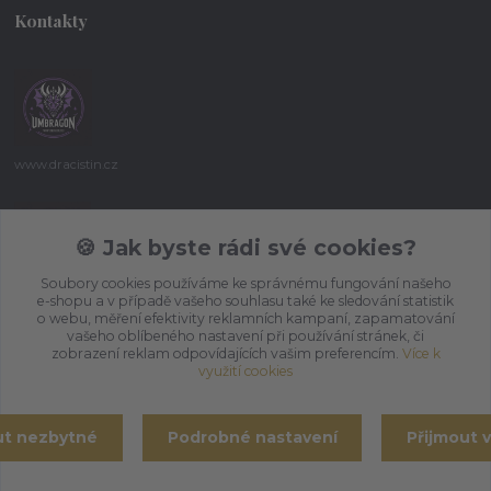
Kontakty
www.dracistin.cz
Michal Šafář
+420 737 613 735
🍪 Jak byste rádi své cookies?
(Po-Pá 9:30-18:00 hod.)
Soubory cookies používáme ke správnému fungování našeho
e-shopu a v případě vašeho souhlasu také ke sledování statistik
umbragon@email.cz
o webu, měření efektivity reklamních kampaní, zapamatování
vašeho oblíbeného nastavení při používání stránek, či
zobrazení reklam odpovídajících vašim preferencím.
Více k
využití cookies
ut nezbytné
Podrobné nastavení
Přijmout 
Vytvořeno na
Eshop-rychle.cz