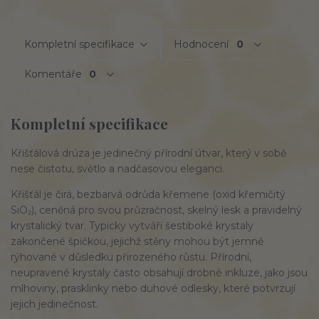
Kompletní specifikace
Hodnocení
0
Komentáře
0
Kompletní specifikace
Křišťálová drúza je jedinečný přírodní útvar, který v sobě
nese čistotu, světlo a nadčasovou eleganci.
Křišťál je čirá, bezbarvá odrůda křemene (oxid křemičitý
SiO₂), ceněná pro svou průzračnost, skelný lesk a pravidelný
krystalický tvar. Typicky vytváří šestiboké krystaly
zakončené špičkou, jejichž stěny mohou být jemně
rýhované v důsledku přirozeného růstu. Přírodní,
neupravené krystaly často obsahují drobné inkluze, jako jsou
mlhoviny, prasklinky nebo duhové odlesky, které potvrzují
jejich jedinečnost.