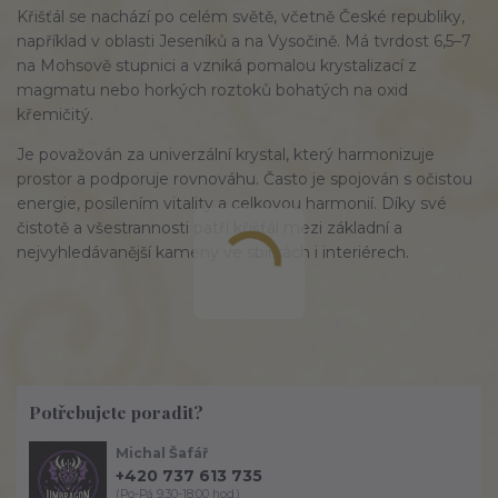
Křišťál se nachází po celém světě, včetně České republiky,
například v oblasti Jeseníků a na Vysočině. Má tvrdost 6,5–7
na Mohsově stupnici a vzniká pomalou krystalizací z
magmatu nebo horkých roztoků bohatých na oxid
křemičitý.
Je považován za univerzální krystal, který harmonizuje
prostor a podporuje rovnováhu. Často je spojován s očistou
energie, posílením vitality a celkovou harmonií. Díky své
čistotě a všestrannosti patří křišťál mezi základní a
nejvyhledávanější kameny ve sbírkách i interiérech.
Potřebujete poradit?
Michal Šafář
+420 737 613 735
(Po-Pá 9:30-18:00 hod.)