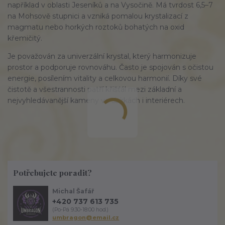
například v oblasti Jeseníků a na Vysočině. Má tvrdost 6,5–7
na Mohsově stupnici a vzniká pomalou krystalizací z
magmatu nebo horkých roztoků bohatých na oxid
křemičitý.
Je považován za univerzální krystal, který harmonizuje
prostor a podporuje rovnováhu. Často je spojován s očistou
energie, posílením vitality a celkovou harmonií. Díky své
čistotě a všestrannosti patří křišťál mezi základní a
nejvyhledávanější kameny ve sbírkách i interiérech.
Potřebujete poradit?
Michal Šafář
+420 737 613 735
(Po-Pá 9:30-18:00 hod.)
umbragon@email.cz