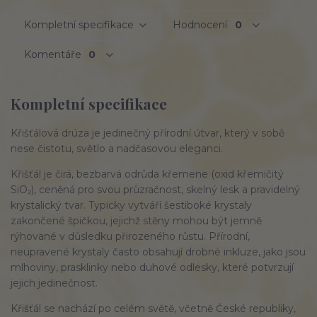
Kompletní specifikace
Hodnocení
0
Komentáře
0
Kompletní specifikace
Křišťálová drúza je jedinečný přírodní útvar, který v sobě
nese čistotu, světlo a nadčasovou eleganci.
Křišťál je čirá, bezbarvá odrůda křemene (oxid křemičitý
SiO₂), ceněná pro svou průzračnost, skelný lesk a pravidelný
krystalický tvar. Typicky vytváří šestiboké krystaly
zakončené špičkou, jejichž stěny mohou být jemně
rýhované v důsledku přirozeného růstu. Přírodní,
neupravené krystaly často obsahují drobné inkluze, jako jsou
mlhoviny, prasklinky nebo duhové odlesky, které potvrzují
jejich jedinečnost.
Křišťál se nachází po celém světě, včetně České republiky,