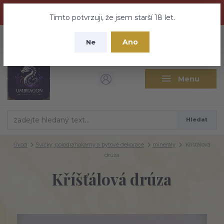
Dračí medovina a Tajemné elixíry se přesunují na tento web -
nebuďte vyděšeni zde najdete vše a ještě mnohem víc
Tímto potvrzuji, že jsem starší 18 let.
+420 737 613 735
0
ks
CZK
Ano
0 Kč
Ne
(Po-Pá 9:30-18:00 hod.)
Menu
Hledat
Úvod
Svíčky, polodrahokamy a bytové dekorace
minerály
Kříšťálová
drúza
Kříšťálová drúza