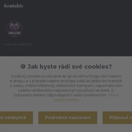
Kontakty
www.dracistin.cz
Michal Šafář
+420 737 613 735
🍪 Jak byste rádi své cookies?
(Po-Pá 9:30-18:00 hod.)
Soubory cookies používáme ke správnému fungování našeho
e-shopu a v případě vašeho souhlasu také ke sledování statistik
umbragon@email.cz
o webu, měření efektivity reklamních kampaní, zapamatování
vašeho oblíbeného nastavení při používání stránek, či
zobrazení reklam odpovídajících vašim preferencím.
Více k
využití cookies
ut nezbytné
Podrobné nastavení
Přijmout 
Vytvořeno na
Eshop-rychle.cz