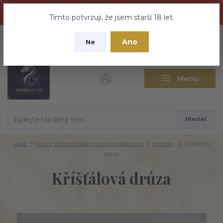
Dračí medovina a Tajemné elixíry se přesunují na tento web -
nebuďte vyděšeni zde najdete vše a ještě mnohem víc
Tímto potvrzuji, že jsem starší 18 let.
+420 737 613 735
0
ks
CZK
Ano
0 Kč
Ne
(Po-Pá 9:30-18:00 hod.)
Menu
Hledat
Úvod
Svíčky, polodrahokamy a bytové dekorace
minerály
Kříšťálová
drúza
Kříšťálová drúza