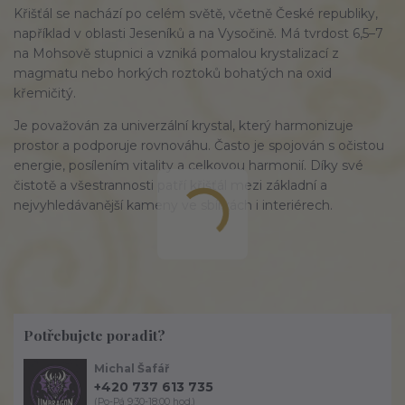
Křišťál se nachází po celém světě, včetně České republiky,
například v oblasti Jeseníků a na Vysočině. Má tvrdost 6,5–7
na Mohsově stupnici a vzniká pomalou krystalizací z
magmatu nebo horkých roztoků bohatých na oxid
křemičitý.
Je považován za univerzální krystal, který harmonizuje
prostor a podporuje rovnováhu. Často je spojován s očistou
energie, posílením vitality a celkovou harmonií. Díky své
čistotě a všestrannosti patří křišťál mezi základní a
nejvyhledávanější kameny ve sbírkách i interiérech.
Potřebujete poradit?
Michal Šafář
+420 737 613 735
(Po-Pá 9:30-18:00 hod.)