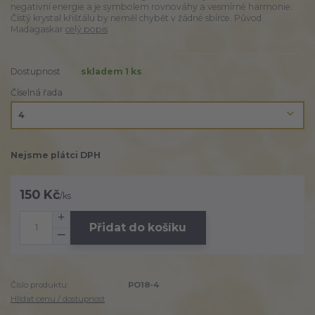
negativní energie a je symbolem rovnováhy a vesmírné harmonie.
Čistý krystal křišťálu by neměl chybět v žádné sbírce. Původ
Madagaskar
celý popis
Dostupnost
skladem 1 ks
Číselná řada
Nejsme plátci DPH
150 Kč
/
ks
Přidat do košíku
Číslo produktu:
PO18-4
Hlídat cenu / dostupnost