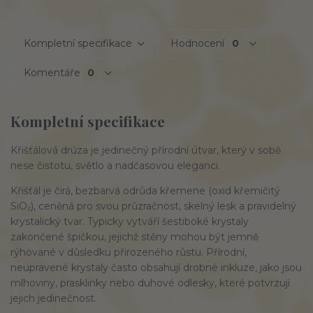
Kompletní specifikace
Hodnocení
0
Komentáře
0
Kompletní specifikace
Křišťálová drúza je jedinečný přírodní útvar, který v sobě
nese čistotu, světlo a nadčasovou eleganci.
Křišťál je čirá, bezbarvá odrůda křemene (oxid křemičitý
SiO₂), ceněná pro svou průzračnost, skelný lesk a pravidelný
krystalický tvar. Typicky vytváří šestiboké krystaly
zakončené špičkou, jejichž stěny mohou být jemně
rýhované v důsledku přirozeného růstu. Přírodní,
neupravené krystaly často obsahují drobné inkluze, jako jsou
mlhoviny, prasklinky nebo duhové odlesky, které potvrzují
jejich jedinečnost.