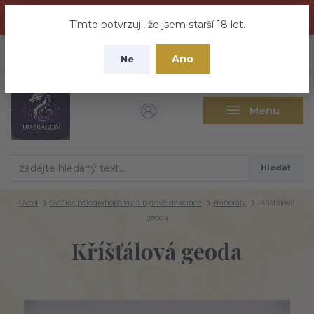
Dračí medovina a Tajemné elixíry se přesunují na tento web -
nebuďte vyděšeni zde najdete vše a ještě mnohem víc
Tímto potvrzuji, že jsem starší 18 let.
+420 737 613 735
0
ks
CZK
Ano
0 Kč
Ne
(Po-Pá 9:30-18:00 hod.)
Menu
Hledat
Úvod
Svíčky, polodrahokamy a bytové dekorace
minerály
Kříšťálová
geoda
Kříšťálová geoda