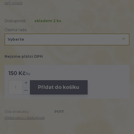
celý popis
Dostupnost
skladem 2 ks
Číselná řada
Nejsme plátci DPH
150 Kč
/
ks
Přidat do košíku
Číslo produktu:
PO17
Hlídat cenu / dostupnost