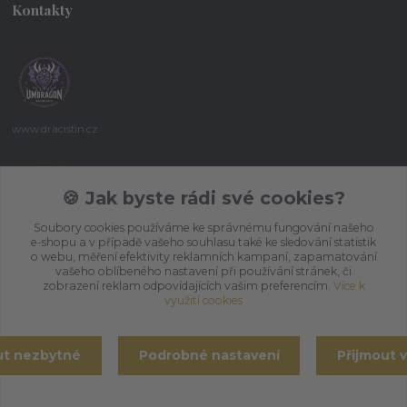
Kontakty
www.dracistin.cz
Michal Šafář
+420 737 613 735
🍪 Jak byste rádi své cookies?
(Po-Pá 9:30-18:00 hod.)
Soubory cookies používáme ke správnému fungování našeho
e-shopu a v případě vašeho souhlasu také ke sledování statistik
umbragon@email.cz
o webu, měření efektivity reklamních kampaní, zapamatování
vašeho oblíbeného nastavení při používání stránek, či
zobrazení reklam odpovídajících vašim preferencím.
Více k
využití cookies
ut nezbytné
Podrobné nastavení
Přijmout 
Vytvořeno na
Eshop-rychle.cz